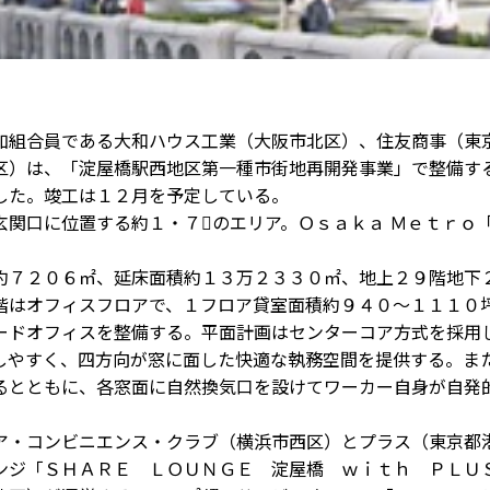
組合員である大和ハウス工業（大阪市北区）、住友商事（東
区）は、「淀屋橋駅西地区第一種市街地再開発事業」で整備す
した。竣工は１２月を予定している。
関口に位置する約１・７のエリア。Ｏｓａｋａ Ｍｅｔｒｏ
７２０６㎡、延床面積約１３万２３３０㎡、地上２９階地下
階はオフィスフロアで、１フロア貸室面積約９４０～１１１０
ードオフィスを整備する。平面計画はセンターコア方式を採用
しやすく、四方向が窓に面した快適な執務空間を提供する。ま
るとともに、各窓面に自然換気口を設けてワーカー自身が自発
・コンビニエンス・クラブ（横浜市西区）とプラス（東京都
ンジ「ＳＨＡＲＥ ＬＯＵＮＧＥ 淀屋橋 ｗｉｔｈ ＰＬＵ