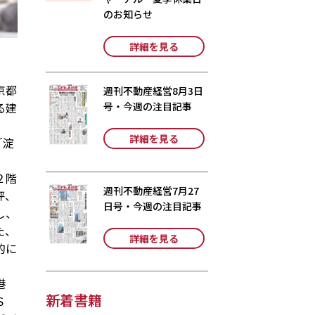
のお知らせ
詳細を見る
京都
週刊不動産経営8月3日
る建
号・今週の注目記事
詳細を見る
「淀
２階
週刊不動産経営7月27
坪、
日号・今週の注目記事
し、
た、
詳細を見る
的に
港
新着書籍
Ｓ