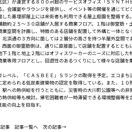
北区）が運営する８００㎡超のサービスオフィス「ＳＹＮＴＨ
る。会議室やラウンジを提供し、イベント等の開催を通じてビ
面した基壇部屋上には来街者も利用できる屋上庭園を整備する
数約２５～３０店舗が入居する商業フロア。１階は御堂筋・
商業空間を計画し、特徴のある店舗を配置して外構と一体とな
、北浜通の３方向に面しては２層分の高さを持つ半屋外空間で
。西面の御霊筋側は、通りに直接面して店舗を配置するととも
地下１階と地上２階にはオフィスワーカーのニーズに対応した
商業専用フロアとし、回遊性のあるつくりにして様々な店舗を
レベル、「ＣＡＳＢＥＥ」Ｓランクの取得を予定。エコまち
に定められる低炭素建築物の認定を取得している。また、１０
」駅への熱供給を行うとともに、災害時の大川町公園等への非
の熱供給等も検討。帰宅困難者が一時滞留できる環境整備等を
性能の向上を目指す。
の記事
記事一覧へ
次の記事→