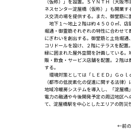
（仮称）」を設置。ＳＹＮＴＨ（大阪市
ネスセンター淀屋橋（仮称）」も開業す
ス交流の場を提供する。また、御堂筋に
地下１～地上２階は約４５００㎡、店舗
堀通・御霊筋それぞれの特性に合わせて
にぎわいを創出する。御堂筋と土佐堀通
コリドールを設け、２階にテラスを配置
緑に囲まれた屋外空間を計画している。
販・飲食・サービス店舗を配置。２階は
する。
環境対策としては「ＬＥＥＤ」Ｇｏｌｄ
（都市の低炭素化の促進に関する法律）
地域冷暖房システムを導入し、「淀屋橋
電力の融通や今後開発予定の周辺地区へ
て、淀屋橋駅を中心としたエリアの防災
←前