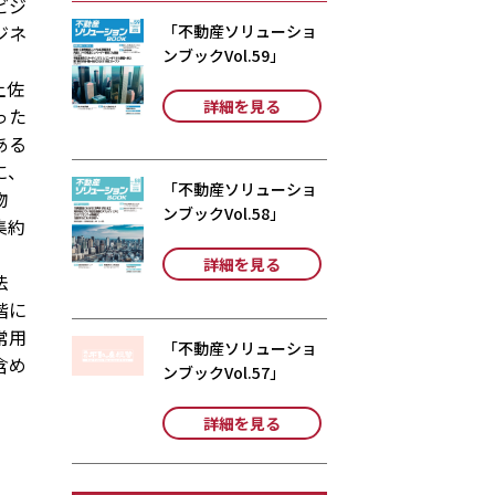
ビジ
ジネ
「不動産ソリューショ
ンブックVol.59」
。
土佐
詳細を見る
った
ある
に、
「不動産ソリューショ
物
ンブックVol.58」
集約
詳細を見る
法
階に
常用
「不動産ソリューショ
含め
ンブックVol.57」
詳細を見る