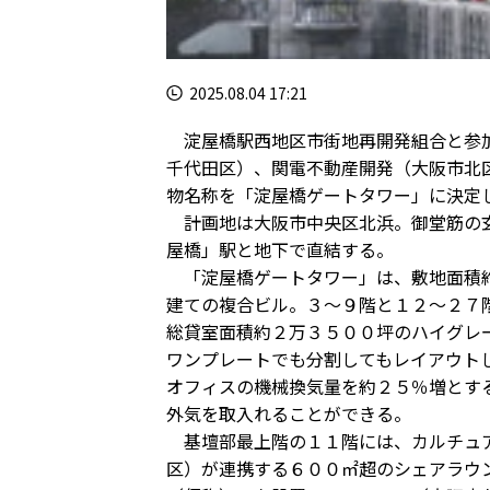
2025.08.04 17:21
淀屋橋駅西地区市街地再開発組合と参加
千代田区）、関電不動産開発（大阪市北
物名称を「淀屋橋ゲートタワー」に決定
計画地は大阪市中央区北浜。御堂筋の玄
屋橋」駅と地下で直結する。
「淀屋橋ゲートタワー」は、敷地面積約
建ての複合ビル。３～９階と１２～２７
総貸室面積約２万３５００坪のハイグレ
ワンプレートでも分割してもレイアウト
オフィスの機械換気量を約２５％増とす
外気を取入れることができる。
基壇部最上階の１１階には、カルチュア
区）が連携する６００㎡超のシェアラウ