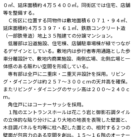
０㎡、延床面積約４万５４００㎡。同街区では住宅、店舗
等を整備する。
Ｃ街区に位置する同物件は敷地面積６０７１・９４㎡、
延床面積約４万５３９７・６１㎡、鉄筋コンクリート造
（一部鉄骨造）地上３５階建ての分譲マンション。
低層部は沿道施設、住宅棟、店舗駐車場棟が緑でつなが
るデザインとしている。敷地内は歩行者専用通路とした歩
車分離設計で、敷地内商業施設、南側広場、北側広場と一
体感のある賑わい空間を形成している。
専有部は全戸に二重床・二重天井設計を採用。リビン
グ・ダイニングは約２５７～３００ｃｍの天井高を確保。
またリビング・ダイニングのサッシ高は２００～２４０ｃ
ｍ。
角住戸にはコーナーサッシを採用。
１階のエントランスホールは花こう岩と御影石調タイル
の立体的な貼り分けにより大地の地表を表現した壁面と、
木目調パネルを均等に柱へ配した面との、相対する２つの
壁面が包容力のある空間を創出。１５～１６階のオーナー