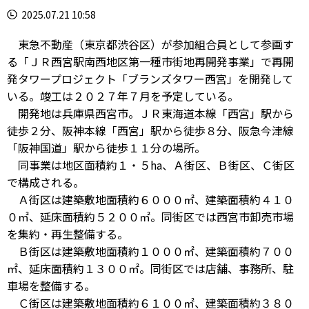
2025.07.21 10:58
東急不動産（東京都渋谷区）が参加組合員として参画す
る「ＪＲ西宮駅南西地区第一種市街地再開発事業」で再開
発タワープロジェクト「ブランズタワー西宮」を開発して
いる。竣工は２０２７年７月を予定している。
開発地は兵庫県西宮市。ＪＲ東海道本線「西宮」駅から
徒歩２分、阪神本線「西宮」駅から徒歩８分、阪急今津線
「阪神国道」駅から徒歩１１分の場所。
同事業は地区面積約１・５ha、Ａ街区、Ｂ街区、Ｃ街区
で構成される。
Ａ街区は建築敷地面積約６０００㎡、建築面積約４１０
０㎡、延床面積約５２００㎡。同街区では西宮市卸売市場
を集約・再生整備する。
Ｂ街区は建築敷地面積約１０００㎡、建築面積約７００
㎡、延床面積約１３００㎡。同街区では店舗、事務所、駐
車場を整備する。
Ｃ街区は建築敷地面積約６１００㎡、建築面積約３８０