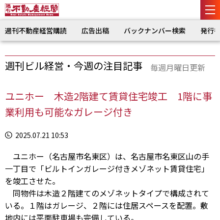
週刊不動産経営購読
広告出稿
バックナンバー検索
発行
週刊ビル経営・今週の注目記事
毎週月曜日更新
ユニホー 木造2階建て賃貸住宅竣工 1階に事
業利用も可能なガレージ付き
2025.07.21 10:53
ユニホー（名古屋市名東区）は、名古屋市名東区山の手
一丁目で「ビルトインガレージ付きメゾネット賃貸住宅」
を竣工させた。
同物件は木造２階建てのメゾネットタイプで構成されて
いる。１階はガレージ、２階には住居スペースを配置。敷
地内には平面駐車場も完備している。