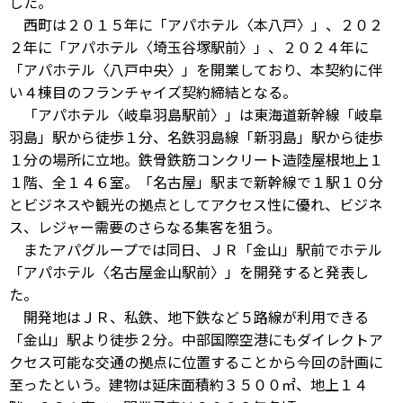
した。
西町は２０１５年に「アパホテル〈本八戸〉」、２０２
２年に「アパホテル〈埼玉谷塚駅前〉」、２０２４年に
「アパホテル〈八戸中央〉」を開業しており、本契約に伴
い４棟目のフランチャイズ契約締結となる。
「アパホテル〈岐阜羽島駅前〉」は東海道新幹線「岐阜
羽島」駅から徒歩１分、名鉄羽島線「新羽島」駅から徒歩
１分の場所に立地。鉄骨鉄筋コンクリート造陸屋根地上１
１階、全１４６室。「名古屋」駅まで新幹線で１駅１０分
とビジネスや観光の拠点としてアクセス性に優れ、ビジネ
ス、レジャー需要のさらなる集客を狙う。
またアパグループでは同日、ＪＲ「金山」駅前でホテル
「アパホテル〈名古屋金山駅前〉」を開発すると発表し
た。
開発地はＪＲ、私鉄、地下鉄など５路線が利用できる
「金山」駅より徒歩２分。中部国際空港にもダイレクトア
クセス可能な交通の拠点に位置することから今回の計画に
至ったという。建物は延床面積約３５００㎡、地上１４