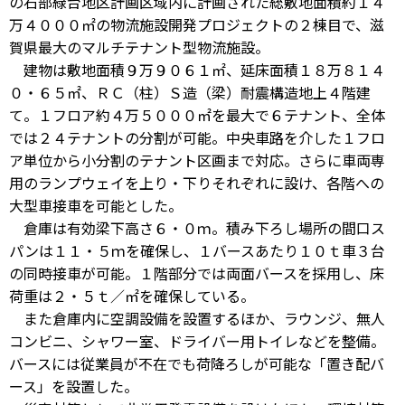
の石部緑台地区計画区域内に計画された総敷地面積約１４
万４０００㎡の物流施設開発プロジェクトの２棟目で、滋
賀県最大のマルチテナント型物流施設。
建物は敷地面積９万９０６１㎡、延床面積１８万８１４
０・６５㎡、ＲＣ（柱）Ｓ造（梁）耐震構造地上４階建
て。１フロア約４万５０００㎡を最大で６テナント、全体
では２４テナントの分割が可能。中央車路を介した１フロ
ア単位から小分割のテナント区画まで対応。さらに車両専
用のランプウェイを上り・下りそれぞれに設け、各階への
大型車接車を可能とした。
倉庫は有効梁下高さ６・０ｍ。積み下ろし場所の間口ス
パンは１１・５ｍを確保し、１バースあたり１０ｔ車３台
の同時接車が可能。１階部分では両面バースを採用し、床
荷重は２・５ｔ／㎡を確保している。
また倉庫内に空調設備を設置するほか、ラウンジ、無人
コンビニ、シャワー室、ドライバー用トイレなどを整備。
バースには従業員が不在でも荷降ろしが可能な「置き配バ
ース」を設置した。