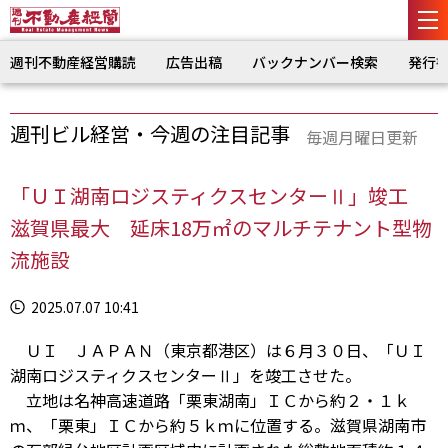
週刊不動産経営購読
広告出稿
バックナンバー検索
発行
週刊ビル経営・今週の注目記事
毎週月曜日更新
「ＵＩ湖南ロジスティクスセンターⅡ」竣工
滋賀県最大 延床18万㎡のマルチテナント型物
流施設
2025.07.07 10:41
ＵＩ ＪＡＰＡＮ（東京都港区）は６月３０日、「ＵＩ
湖南ロジスティクスセンターⅡ」を竣工させた。
立地は名神高速道路「栗東湖南」ＩＣから約２・１ｋ
ｍ、「栗東」ＩＣから約５ｋｍに位置する。滋賀県湖南市