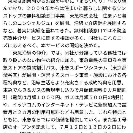
東急は創業時から沿線を中心に「まちづくり」へ取り組
んでおり、２００９年からは住まいと暮らしに関するワン
ストップの無料相談窓口事業「東急株式会社 住まいと暮
らしのコンシェルジュ」を展開。沿線で８店舗を展開する
など、着実に実績を重ねてきた。無料相談窓口では不動産
売買仲介サービスに関する相談が多く、同社もこれらニー
ズに応えるべく、本サービスの開始を決めた。
「東急沿線の仲介」では、同社が分譲している他社では
取り扱いのない物件の紹介に加え、東急電鉄の乗車券や東
急ストアの買物割引パス、東急スポーツシステム（東京都
渋谷区）が展開・運営するスポーツ事業・施設における各
種特典など、沿線生活をより充実させる成約特典を用意。
東急でんき＆ガスの新規申し込みで月額使用料６カ月間割
引（電気は月額１０００円、ガスは月額５００円の割引）
や、イッツコムのインターネット・テレビに新規加入で設
置月と２カ月の利用料無料なども用意した。これら特典と
ともに、東急ならではの価値を提供していく。また第１号
店のオープンを記念して、７月１２日と１３日の２日にわ