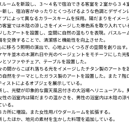
スルームを新設し、３～４名で宿泊できる客室を２室から３４
一新し、宿泊客がゆったりとくつろげるような色調とデザイン
イプによって異なるカラースキームを採用。陽だまりをイメー
の客室では木陰の涼しさをイメージした寒色系を取り入れてい
ジしたアートを設置し、空間に自然の温もりを表現。バスルー
備を交換することで、清潔感と機能性を向上させた。
に移ろう照明の演出で、心地よいくつろぎの空間を創り出す
ケヤキ並木の木漏れ日や光のページェントをモチーフにした光
ンとソファやチェア、テーブルを設置した。
の間からこぼれ落ちる光をイメージしたチタン製のアートを
の自然をテーマとしたガラス製のアートを設置した。また７階
ティストによるオブジェを展示している。
し、光壁が印象的な露天風呂付きの大浴場へリニューアル。
女性の浴室内は陽だまりの温かさを、男性の浴室内は木陰の涼
ている。
カ所に増設。また女性用パウダールームを拡張する。
したほか、地元の素材を生かした料理を追加している。