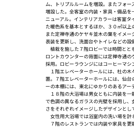
ム、トリプルルームを増設。またフォー
増設した。全客室の内装・家具・備品を
ニューアル。インテリアカラーは客室タ
た暖色系を基本とするほか、３０㎡以上
また定禅寺通のケヤキ並木の葉をイメー
表装を更新し、洗面台やトイレなどの設
植栽を施した７階ロビーでは時間ととも
ロントカウンターの背面には定禅寺通の
採用。ロビーラウンジにはコーヒーマシ
１階エレベーターホールには、杜の木々
置。７階エレベーターホールには、仙台
ーの本棚には、東北にゆかりのあるアー
１８階の大浴場は男女ともに内装を一新
で色調の異なるガラスの光壁を採用し、
さをそれぞれイメージしたデザインとし
女性用大浴場では浴室内の洗い場を計８
７階のレストランでは内装や家具を更新