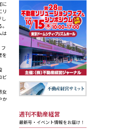
室に
にリ
ジし
る。
ムは
。フ
壁を
設
ロビ
男女
やか
週刊不動産経営
最新号・イベント情報をお届け！