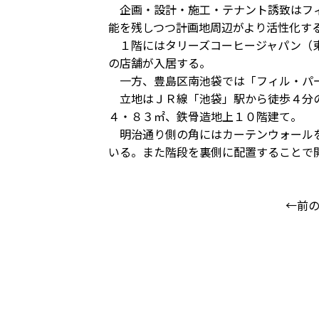
企画・設計・施工・テナント誘致はフィ
能を残しつつ計画地周辺がより活性化す
１階にはタリーズコーヒージャパン（東
の店舗が入居する。
一方、豊島区南池袋では「フィル・パ
立地はＪＲ線「池袋」駅から徒歩４分の
４・８３㎡、鉄骨造地上１０階建て。
明治通り側の角にはカーテンウォールを
いる。また階段を裏側に配置することで
←前