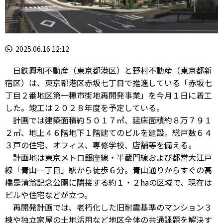
2025.06.16 12:12
日鉄興和不動産（東京都港区）と野村不動産（東京都新
宿区）は、東京都港区赤坂七丁目で推進している「赤坂七
丁目２番地区第一種市街地再開発事業」を今月１日に着工
した。竣工は２０２８年度を予定している。
計画では建築面積約５０１７㎡、延床面積約８万７９１
２㎡、地上４６階地下１階建てのビルを建設。総戸数６４
３戸の住宅、オフィス、専修学校、店舗等を備える。
計画地は東京メトロ銀座線・半蔵門線および都営大江戸
線「青山一丁目」駅から徒歩６分。青山通りからすぐの高
橋是清翁記念公園に隣接する約１・２haの区域で、現在は
ビルや住宅などが立つ。
再開発計画では、老朽化した旧耐震基準のマンション３
棟や独立家屋の土地活用など地区全体の共通課題を解決す