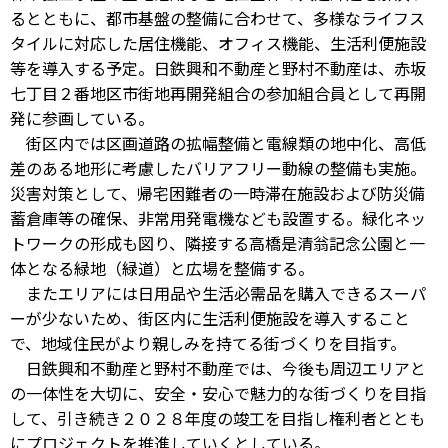
るとともに、都市基盤の整備に合わせて、多様なライフス
タイルに対応した居住機能、オフィス機能、生活利便施設
等を導入する予定。日鉄興和不動産と野村不動産は、赤坂
七丁目２番地区市街地再開発組合の参加組合員として再開
発に参画している。
街区内では区画道路の拡幅整備と電線類の地中化、高低
差のある地形に考慮したバリアフリー動線の整備も実施。
災害対策として、帰宅困難者の一時滞在施設および防災備
蓄倉庫等の確保、非常用発電機なども設置する。緑化ネッ
トワークの形成も図り、隣接する高橋是清翁記念公園と一
体となる緑地（緑道）と広場を整備する。
またエリアには日用品や生活必需品を購入できるスーパ
ーが少ないため、街区内に生活利便施設を導入すること
で、地域住民がより親しみを持てる街づくりを目指す。
日鉄興和不動産と野村不動産では、今後も周辺エリアと
の一体性を大切に、安全・安心で魅力的な街づくりを目指
して、引き続き２０２８年度の竣工を目指し権利者ととも
にプロジェクトを推進していくとしている。