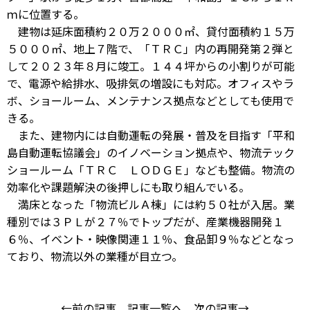
ｍに位置する。
建物は延床面積約２０万２０００㎡、貸付面積約１５万
５０００㎡、地上７階で、「ＴＲＣ」内の再開発第２弾と
して２０２３年８月に竣工。１４４坪からの小割りが可能
で、電源や給排水、吸排気の増設にも対応。オフィスやラ
ボ、ショールーム、メンテナンス拠点などとしても使用で
きる。
また、建物内には自動運転の発展・普及を目指す「平和
島自動運転協議会」のイノベーション拠点や、物流テック
ショールーム「ＴＲＣ ＬＯＤＧＥ」なども整備。物流の
効率化や課題解決の後押しにも取り組んでいる。
満床となった「物流ビルＡ棟」には約５０社が入居。業
種別では３ＰＬが２７％でトップだが、産業機器開発１
６％、イベント・映像関連１１％、食品卸９％などとなっ
ており、物流以外の業種が目立つ。
←前の記事
記事一覧へ
次の記事→