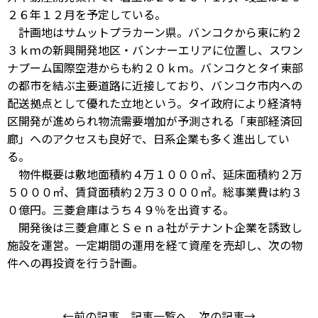
２６年１２月を予定している。
計画地はサムットプラカーン県。バンコクから東に約２
３ｋｍの新興開発地区・バンナーエリアに位置し、スワン
ナプーム国際空港からも約２０ｋｍ。バンコクとタイ東部
の都市を結ぶ主要道路に近接しており、バンコク市内への
配送拠点として優れた立地という。タイ政府により経済特
区開発が進められ物流需要増加が予測される「東部経済回
廊」へのアクセスも良好で、日系企業も多く進出してい
る。
物件概要は敷地面積約４万１０００㎡、延床面積約２万
５０００㎡、賃貸面積約２万３０００㎡。総事業費は約３
０億円。三菱倉庫はうち４９％を出資する。
開発後は三菱倉庫とＳｅｎａ社がテナント企業を誘致し
施設を運営。一定期間の運用を経て資産を売却し、次の物
件への再投資を行う計画。
←前の記事
記事一覧へ
次の記事→