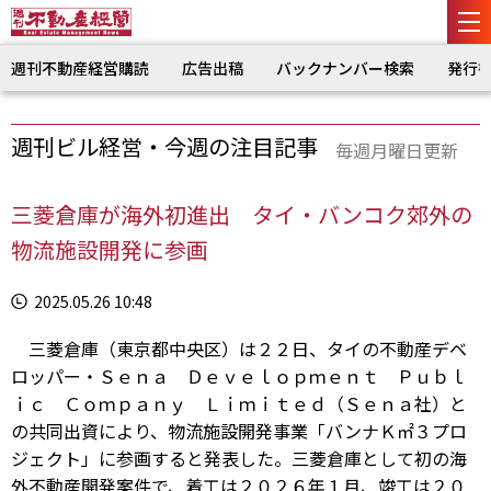
週刊不動産経営購読
広告出稿
バックナンバー検索
発行
週刊ビル経営・今週の注目記事
毎週月曜日更新
三菱倉庫が海外初進出 タイ・バンコク郊外の
物流施設開発に参画
2025.05.26 10:48
三菱倉庫（東京都中央区）は２２日、タイの不動産デベ
ロッパー・Ｓｅｎａ Ｄｅｖｅｌｏｐｍｅｎｔ Ｐｕｂｌ
ｉｃ Ｃｏｍｐａｎｙ Ｌｉｍｉｔｅｄ（Ｓｅｎａ社）と
の共同出資により、物流施設開発事業「バンナＫ㎡３プロ
ジェクト」に参画すると発表した。三菱倉庫として初の海
外不動産開発案件で、着工は２０２６年１月、竣工は２０