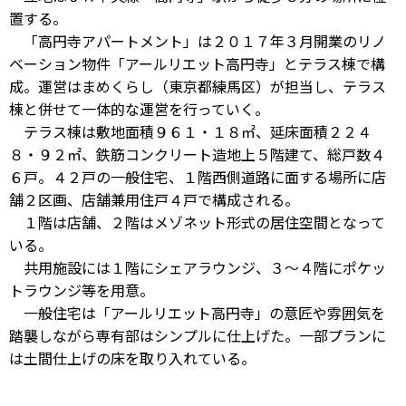
置する。
「高円寺アパートメント」は２０１７年３月開業のリノ
ベーション物件「アールリエット高円寺」とテラス棟で構
成。運営はまめくらし（東京都練馬区）が担当し、テラス
棟と併せて一体的な運営を行っていく。
テラス棟は敷地面積９６１・１８㎡、延床面積２２４
８・９２㎡、鉄筋コンクリート造地上５階建て、総戸数４
６戸。４２戸の一般住宅、１階西側道路に面する場所に店
舗２区画、店舗兼用住戸４戸で構成される。
１階は店舗、２階はメゾネット形式の居住空間となって
いる。
共用施設には１階にシェアラウンジ、３～４階にポケッ
トラウンジ等を用意。
一般住宅は「アールリエット高円寺」の意匠や雰囲気を
踏襲しながら専有部はシンプルに仕上げた。一部プランに
は土間仕上げの床を取り入れている。