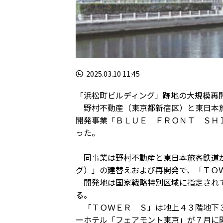
2025.03.10 11:45
「浜松町ビルディング」跡地の大規模再
野村不動産（東京都新宿区）と東日本旅
開発事業「ＢＬＵＥ ＦＲＯＮＴ ＳＨ
った。
同事業は野村不動産と東日本旅客鉄道が
グ）」の建替えおよび再開発で、「ＴＯ
開発地は国家戦略特別区域に指定されて
る。
「ＴＯＷＥＲ Ｓ」は地上４３階地下３
ーホテル「フェアモント東京」が７月に