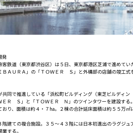
開発
客鉄道（東京都渋谷区）は５日、東京都港区芝浦で進めてい
ＩＢＡＵＲＡ」の「ＴＯＷＥＲ Ｓ」と外構部の店舗の竣工式
共同で推進している「浜松町ビルディング（東芝ビルディン
ＷＥＲ Ｓ」と「ＴＯＷＥＲ Ｎ」のツインタワーを建設する
おり、面積は約４・７ha。２棟の合計延床面積は約５５万㎡
階建ての複合施設。３５～４３階には日本初進出のラグジュ
開業する。