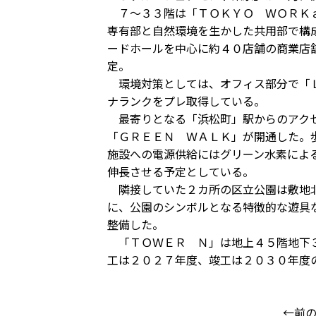
７～３３階は「ＴＯＫＹＯ ＷＯＲＫａ
専有部と自然環境を生かした共用部で構
ードホールを中心に約４０店舗の商業店
定。
環境対策としては、オフィス部分で「Ｌ
ナランクをプレ取得している。
最寄りとなる「浜松町」駅からのアクセ
「ＧＲＥＥＮ ＷＡＬＫ」が開通した。
施設への電源供給にはグリーン水素によ
伸長させる予定としている。
隣接していた２カ所の区立公園は敷地北
に、公園のシンボルとなる特徴的な遊具
整備した。
「ＴＯＷＥＲ Ｎ」は地上４５階地下３
工は２０２７年度、竣工は２０３０年度
←前