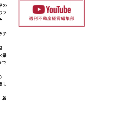
坪の
のフ
予
ラチ
間
水景
まで
心
間も
、着