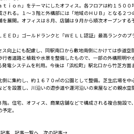
ｔｉｏｎ」をテーマにしたオフィス。各フロアは約１５００
成される。１～３階と外構部には「地域のＨＵＢ」となる２つ
舗を展開。オフィスは８月、店舗は９月から順次オープンする
ＥＥＤ」ゴールドランクと「ＷＥＬＬ認証」最高ランクのプ
ス向上にも配慮し、同駅南口から敷地南側にかけては歩道空
歩行者道路と植栽や水景を整備したもので、一部の外構照明や
る発電システムを利用。今後は「浜松町」駅北口から竹芝方面
側に集約し、約１６７０㎡の公園として整備。芝生広場を中
などを設置し、川沿いの遊歩道や運河沿いの東屋などの親水空
階。住宅、オフィス、商業店舗などで構成される複合施設で
の予定。
の記事
記事一覧へ
次の記事→