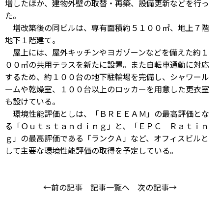
増したほか、建物外壁の取替・再築、設備更新などを行っ
た。
増改築後の同ビルは、専有面積約５１００㎡、地上７階
地下１階建て。
屋上には、屋外キッチンやヨガゾーンなどを備えた約１
００㎡の共用テラスを新たに設置。また自転車通勤に対応
するため、約１００台の地下駐輪場を完備し、シャワール
ームや乾燥室、１００台以上のロッカーを用意した更衣室
も設けている。
環境性能評価としは、「ＢＲＥＥＡＭ」の最高評価とな
る「Ｏｕｔｓｔａｎｄｉｎｇ」と、「ＥＰＣ Ｒａｔｉｎ
ｇ」の最高評価である「ランクＡ」など、オフィスビルと
して主要な環境性能評価の取得を予定している。
←前の記事
記事一覧へ
次の記事→