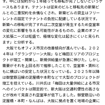
す。中には契約から１年経っても移転が完了しないというケ
ースもあります。テナントは従来のビルと移転先の新築ビ
ルとの二重契約を余儀なくされ、新築ビルの貸主はフリー
レントの設定でテナントの負担に配慮している状況です。
新築への移転が完了すれば二次空室が発生するため空室率
の変化に影響を与える可能性があるものの、企業のオフィ
ス拡張ニーズは旺盛で、極端な変化は起きにくいと見られ
ます」と分析する。
大阪でもオフィス市況の改善傾向が進んでいる。２０２
４年は「グラングリーン大阪」など梅田エリアのプロジェ
クトが竣工・開業し、新規供給量が急激に伸びた。しかし
需要がそれを上回る形で推移したことで、空室率・賃料と
もに横ばいの安定した状況となっている。２０２５年以降
は御堂筋沿線の淀屋橋や本町などで大型のプロジェクトが
竣工を控えている。川井氏は「梅田は大量供給による市況
へのインパクトは限定的で、新大阪は交通利便性の高さな
どが改めて見直され空室率が低下しました。御堂筋沿いの
淀屋橋・本町・なんばは、大阪に拠点を置く地場の企業に