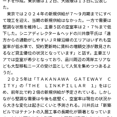
ートを作成。東京版は１２日、大阪版は１３日に公表し
た。
東京では２０２４年の新規供給が７～９月期までにすべ
て竣工を迎え、当期の新規供給はなかった。一方で需要は
堅調な状態を維持し、主要５区の空室率は２・７％まで低
下した。シニアディレクター＆ヘッドの川井康平氏は「遠
方からの通勤がしやすいＪＲ線沿線のエリアはいずれも空
室率が低水準で、契約更新時に賃料の増額交渉が散見され
るなど貸主優位の状況となっています」と話す。主要エリ
アでは空室が希少となっており、品川周辺の湾岸エリアな
ども大型移転ニーズの受け皿として人気を集めつつあるよ
うだ。
２０２５年は「ＴＡＫＡＮＡＷＡ ＧＡＴＥＷＡＹ Ｃ
ＩＴＹ」の「ＴＨＥ ＬＩＮＫＰＩＬＬＡＲ １」をはじ
め、前年比で約２倍の新規供給が予定されている。しかし
ながら堅調な需要は今後も底堅く、空室率は現在の状況か
ら大きな変化は起きにくいと予測される。川井氏は「新築
ビルではテナントの入居工事の長期化が顕著となっていま