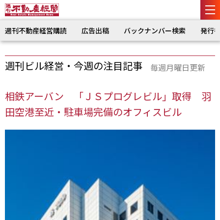
週刊不動産経営購読
広告出稿
バックナンバー検索
発行
週刊ビル経営・今週の注目記事
毎週月曜日更新
相鉄アーバン 「ＪＳプログレビル」取得 羽
田空港至近・駐車場完備のオフィスビル