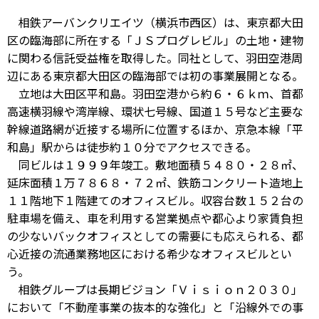
相鉄アーバンクリエイツ（横浜市西区）は、東京都大田
区の臨海部に所在する「ＪＳプログレビル」の土地・建物
に関わる信託受益権を取得した。同社として、羽田空港周
辺にある東京都大田区の臨海部では初の事業展開となる。
立地は大田区平和島。羽田空港から約６・６ｋｍ、首都
高速横羽線や湾岸線、環状七号線、国道１５号など主要な
幹線道路網が近接する場所に位置するほか、京急本線「平
和島」駅からは徒歩約１０分でアクセスできる。
同ビルは１９９９年竣工。敷地面積５４８０・２８㎡、
延床面積１万７８６８・７２㎡、鉄筋コンクリート造地上
１１階地下１階建てのオフィスビル。収容台数１５２台の
駐車場を備え、車を利用する営業拠点や都心より家賃負担
の少ないバックオフィスとしての需要にも応えられる、都
心近接の流通業務地区における希少なオフィスビルとい
う。
相鉄グループは長期ビジョン「Ｖｉｓｉｏｎ２０３０」
において「不動産事業の抜本的な強化」と「沿線外での事