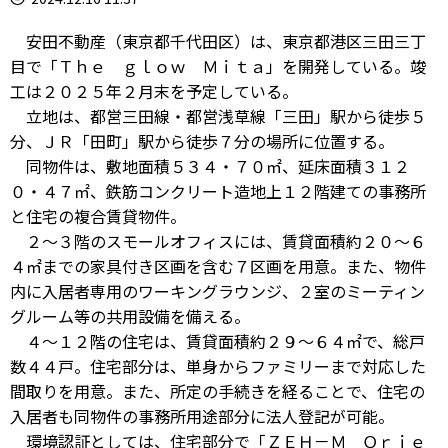
安田不動産（東京都千代田区）は、東京都港区三田三丁
目で「Ｔｈｅ ｇｌｏｗ Ｍｉｔａ」を開発している。竣
工は２０２５年２月末を予定している。
立地は、都営三田線・都営浅草線「三田」駅から徒歩５
分、ＪＲ「田町」駅から徒歩７分の場所に位置する。
同物件は、敷地面積５３４・７０㎡、延床面積３１２
０・４７㎡、鉄筋コンクリート造地上１２階建ての事務所
と住宅の複合賃貸物件。
２～３階のスモールオフィスには、賃貸面積約２０～６
４㎡までの家具付き区画を含む７区画を用意。また、物件
内に入居者専用のワーキングラウンジ、２室のミーティン
グルーム等の共用設備を備える。
４～１２階の住宅は、賃貸面積約２９～６４㎡で、総戸
数４４戸。住宅部分は、単身からファミリーまで対応した
間取りを用意。また、所定の手続きを経ることで、住宅の
入居者も同物件の事務所用途部分に法人登記が可能。
環境認証としては、住宅部分で「ＺＥＨ－Ｍ Ｏｒｉｅ