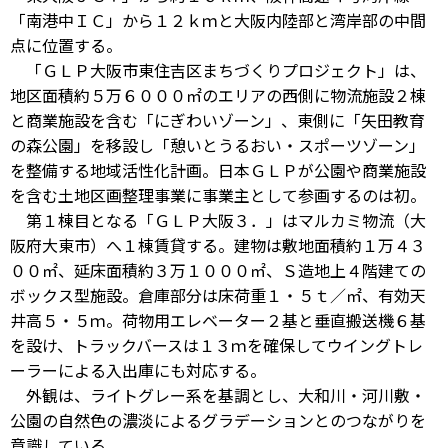
「南港中ＩＣ」から１２ｋｍと大阪内陸部と湾岸部の中間
点に位置する。
「ＧＬＰ大阪市東住吉区まちづくりプロジェクト」は、
地区面積約５万６０００㎡のエリアの西側に物流施設２棟
と商業施設を含む「にぎわいゾーン」、東側に「矢田教育
の森公園」を移設し「憩いとうるおい・スポーツゾーン」
を整備する地域活性化計画。日本ＧＬＰが公園や商業施設
を含む土地区画整理事業に事業主として参画するのは初。
第１棟目となる「ＧＬＰ大阪３．」はマルカミ物流（大
阪府大東市）へ１棟賃貸する。建物は敷地面積約１万４３
００㎡、延床面積約３万１０００㎡、Ｓ造地上４階建ての
ボックス型施設。倉庫部分は床荷重１・５ｔ／㎡、有効天
井高５・５ｍ。荷物用エレベーター２基と垂直搬送機６基
を設け、トラックバースは１３ｍを確保してウイングトレ
ーラーによる入出庫にも対応する。
外観は、ライトグレー系を基調とし、大和川・河川敷・
公園の自然色の濃淡によるグラデーションとのつながりを
意識している。