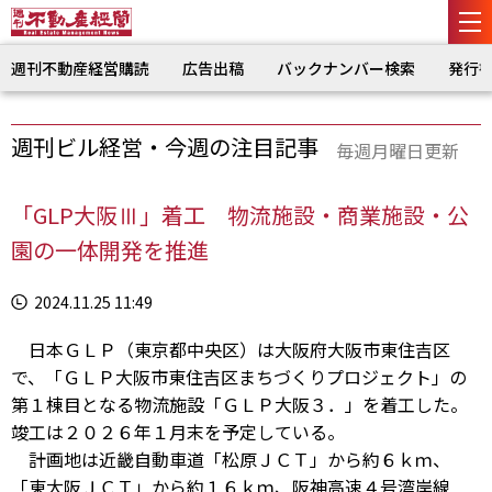
週刊不動産経営購読
広告出稿
バックナンバー検索
発行
週刊ビル経営・今週の注目記事
毎週月曜日更新
「GLP大阪Ⅲ」着工 物流施設・商業施設・公
園の一体開発を推進
2024.11.25 11:49
日本ＧＬＰ（東京都中央区）は大阪府大阪市東住吉区
で、「ＧＬＰ大阪市東住吉区まちづくりプロジェクト」の
第１棟目となる物流施設「ＧＬＰ大阪３．」を着工した。
竣工は２０２６年１月末を予定している。
計画地は近畿自動車道「松原ＪＣＴ」から約６ｋｍ、
「東大阪ＪＣＴ」から約１６ｋｍ、阪神高速４号湾岸線