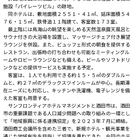
施設「パイレーツビル」の跡地。
同ホテルは、敷地面積２５５１・４１㎡、延床面積５４
７６・１５㎡、鉄骨造１１階建て、客室数１７３室。
最上階には鳥海山の眺望を楽しめる天然温泉露天風呂と
サウナ付きの大浴場を設置し、マッサージチェア付き展望
ラウンジを併設。また、ビュッフェ形式の朝食を提供する
レストラン、出張時の打ち合わせも可能なミーティングル
ームやロビーラウンジなども備える。ビールやソフトドリ
ンクなどの提供サービスも実施する予定。
客室は、１人でも利用できる約１５・５㎡のダブルルー
ムと、約２７㎡のデラックスツインルームが中心。長期滞
在ニーズにも対応し、キッチンや洗濯機、電子レンジを備
えた客室も用意する。
サンフロンティアホテルマネジメントと酒田市は、酒田
市の重要課題である人口減少問題への取り組みの一環とし
て「地域振興に係る連携協定」を２０２３年７月に締結。
酒田商工会議所を含めた三者で、新規ホテル・観光事業を
通じた地域創生を目指して協議を重ねてきた。今回のホテ