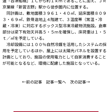
道「谷津船橋」ＩＣから約１ｋｍであることに加え、ＪＲ
京葉線「新習志野」駅から徒歩圏内に位置する。
同計画は、敷地面積３９６１・４０㎡、延床面積８０９
３・６９㎡、鉄骨造地上４階建て、３温度帯（常温・冷
蔵・冷凍）に対応するボックス型冷凍冷蔵物流施設。倉庫
部分は梁下有効天井高５・５ｍを確保し、床荷重は１・５
ｔ／㎡を予定している。
冷却設備には１００％自然冷媒を活用したシステムの採
用を予定しているほか、屋上には太陽光パネルを設置する
計画としており、施設の使用電力として自家消費すること
が可能となるなど、環境に配慮した施設となっている。
←前の記事
記事一覧へ
次の記事→