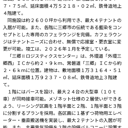
７・７５㎡、延床面積４万５２１８・０２㎡、鉄骨造地上
４階建て。
同施設は約２６００坪から利用でき、最大４テナントの
入居が可能。また、各階に三郷市の伝統である藍染をコン
セプトとした専用のカフェラウンジを完備。カフェラウン
ジはテナントニーズに合わせ、無償で応接室・更衣室に変
更が可能。竣工は、２０２６年１月を予定している。
「三郷Ⅱロジスティクスセンター」は、外環道「外環三
郷西」ＩＣから約２・９ｋｍ、常磐道「三郷」ＩＣから約
２・６ｋｍに位置。建物は、敷地面積１万３１６４・５１
㎡、延床面積１万９２３７・０８㎡、鉄骨造地上３階建
て。
１階にはバースを設け、最大２４台の大型車（１０ｔ
車）が同時接車可能。メゾネット仕様の２層使いができる
よう、リーシング区画を１階半面と２階、１階半面と３階
に分割するプランを採用。各区画に１基ずつ荷物用エレベ
ーター・垂直搬送機を実装し、最大２テナントの入居が可
能。また、主要電気設備を２階の設備バルコニーに設置す