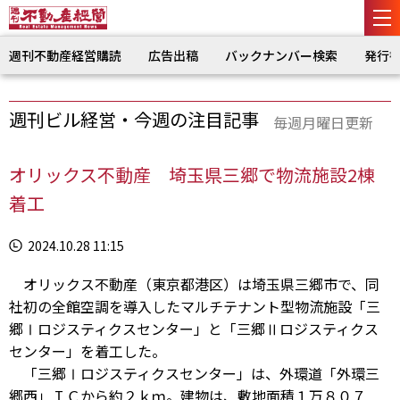
週刊不動産経営購読
広告出稿
バックナンバー検索
発行
週刊ビル経営・今週の注目記事
毎週月曜日更新
オリックス不動産 埼玉県三郷で物流施設2棟
着工
2024.10.28 11:15
オリックス不動産（東京都港区）は埼玉県三郷市で、同
社初の全館空調を導入したマルチテナント型物流施設「三
郷Ⅰロジスティクスセンター」と「三郷Ⅱロジスティクス
センター」を着工した。
「三郷Ⅰロジスティクスセンター」は、外環道「外環三
郷西」ＩＣから約２ｋｍ。建物は、敷地面積１万８０７