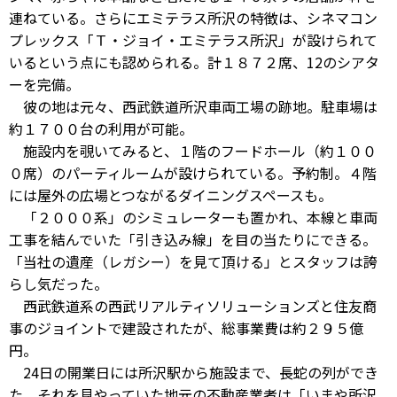
連ねている。さらにエミテラス所沢の特徴は、シネマコン
プレックス「Ｔ・ジョイ・エミテラス所沢」が設けられて
いるという点にも認められる。計１８７２席、12のシアタ
ーを完備。
彼の地は元々、西武鉄道所沢車両工場の跡地。駐車場は
約１７００台の利用が可能。
施設内を覗いてみると、１階のフードホール（約１００
０席）のパーティルームが設けられている。予約制。４階
には屋外の広場とつながるダイニングスペースも。
「２０００系」のシミュレーターも置かれ、本線と車両
工事を結んでいた「引き込み線」を目の当たりにできる。
「当社の遺産（レガシー）を見て頂ける」とスタッフは誇
らし気だった。
西武鉄道系の西武リアルティソリューションズと住友商
事のジョイントで建設されたが、総事業費は約２９５億
円。
24日の開業日には所沢駅から施設まで、長蛇の列ができ
た。それを見やっていた地元の不動産業者は「いまや所沢