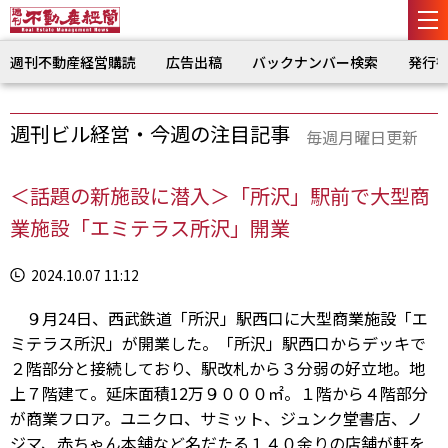
週刊不動産経営購読
広告出稿
バックナンバー検索
発行
週刊ビル経営・今週の注目記事
毎週月曜日更新
＜話題の新施設に潜入＞「所沢」駅前で大型商
業施設「エミテラス所沢」開業
2024.10.07 11:12
９月24日、西武鉄道「所沢」駅西口に大型商業施設「エ
ミテラス所沢」が開業した。「所沢」駅西口からデッキで
２階部分と接続しており、駅改札から３分弱の好立地。地
上７階建て。延床面積12万９０００㎡。１階から４階部分
が商業フロア。ユニクロ、サミット、ジュンク堂書店、ノ
ジマ、赤ちゃん本舗など名だたる１４０余りの店舗が軒を