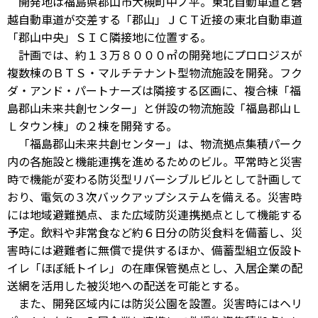
開発地は福島県郡山市大槻町中ノ平。東北自動車道と磐
越自動車道が交差する「郡山」ＪＣＴ近接の東北自動車道
「郡山中央」ＳＩＣ隣接地に位置する。
計画では、約１３万８０００㎡の開発地にプロロジスが
複数棟のＢＴＳ・マルチテナント型物流施設を開発。フク
ダ・アンド・パートナーズは隣接する区画に、複合棟「福
島郡山未来共創センター」と併設の物流施設「福島郡山Ｌ
Ｌタウン棟」の２棟を開発する。
「福島郡山未来共創センター」は、物流拠点集積パーク
内の各施設と機能連携を進めるためのビル。平常時と災害
時で機能が変わる防災型リバーシブルビルとして計画して
おり、電気の３次バックアップシステムを備える。災害時
には地域避難拠点、また広域防災連携拠点として機能する
予定。飲料や非常食など約６日分の防災食料を備蓄し、災
害時には避難者に無償で提供するほか、備蓄型組立仮設ト
イレ「ほぼ紙トイレ」の在庫保管拠点とし、入居企業の配
送網を活用した被災地への配送を可能とする。
また、開発区域内には防災公園を設置。災害時にはヘリ