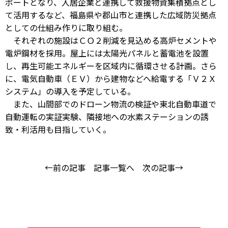
ポートとなり、入居企業と連携して救援物資集積拠点とし
て活用するなど、福島県や郡山市と連携した広域防災拠点
としての仕組み作りに取り組む。
それぞれの施設はＣＯ２削減を見込める高炉セメントや
電炉鋼材を採用。屋上には太陽光パネルと蓄電池を設置
し、再生可能エネルギーを区域内に循環させる計画。さら
に、電気自動車（ＥＶ）から建物などへ給電する「Ｖ２Ｘ
システム」の導入を予定している。
また、山間部でのドローン物流の検証や東北自動車道で
自動運転の実証実験、隣接地への水素ステーションの誘
致・利活用も目指していく。
←前の記事
記事一覧へ
次の記事→