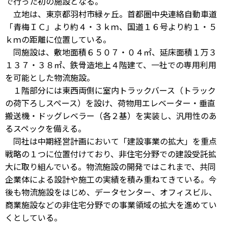
で行った初の施設となる。
立地は、東京都羽村市緑ヶ丘。首都圏中央連絡自動車道
「青梅ＩＣ」より約４・３ｋｍ、国道１６号より約１・５
ｋｍの距離に位置している。
同施設は、敷地面積６５０７・０４㎡、延床面積１万３
１３７・３８㎡、鉄骨造地上４階建て、一社での専用利用
を可能とした物流施設。
１階部分には東西両側に室内トラックバース（トラック
の荷下ろしスペース）を設け、荷物用エレベーター・垂直
搬送機・ドッグレベラー（各２基）を実装し、汎用性のあ
るスペックを備える。
同社は中期経営計画において「建設事業の拡大」を重点
戦略の１つに位置付けており、非住宅分野での建設受託拡
大に取り組んでいる。物流施設の開発ではこれまで、共同
企業体による設計や施工の実績を積み重ねてきている。今
後も物流施設をはじめ、データセンター、オフィスビル、
商業施設などの非住宅分野での事業領域の拡大を進めてい
くとしている。