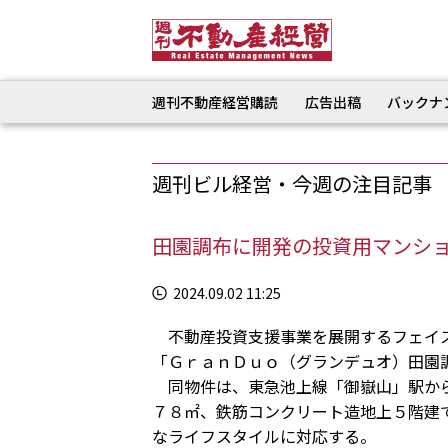
週刊不動産経営購読
広告出稿
バックナ
週刊ビル経営・今週の注目記事
田園調布に開発の投資用マンショ
2024.09.02 11:25
不動産投資支援事業を展開するフェイス
「ＧｒａｎＤｕｏ（グランデュオ）田園
同物件は、東急池上線「御嶽山」駅から
７８㎡、鉄筋コンクリート造地上５階建
なライフスタイルに対応する。