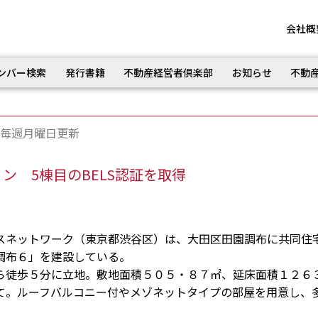
会社概
ンバー検索
発行書籍
不動産経営者倶楽部
お知らせ
不動
毎週月曜日更新
ン 5棟目のBELS認証を取得
ネットワーク（東京都渋谷区）は、大田区田園調布に共同住
調布６」を建設している。
徒歩５分に立地。敷地面積５０５・８７㎡、延床面積１２６
て。ルーフバルコニー付やメゾネットタイプの部屋を用意し、