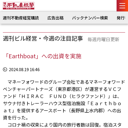
週刊不動産経営購読
広告出稿
バックナンバー検索
発行
週刊ビル経営・今週の注目記事
毎週月曜日更新
「Earthboat」への出資を実施
2024.08.19 16:46
マネーフォワードのグループ会社であるマネーフォワード
ベンチャーパートナーズ（東京都港区）が運営するＶＣフ
ァンド「ＨＩＲＡＣ ＦＵＮＤ（ヒラクファンド）」は、
サウナ付きトレーラーハウス型宿泊施設「Ｅａｒｔｈｂｏ
ａｔ」を提供するアースボート（長野県上水内郡）への出
資を行った。
コロナ禍の収束により国内の旅行者数は回復。宿泊スタ