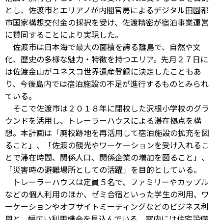
とし、佐渡市とエリアノが内閣官房によるデジタル田園都
市国家構想交付金の採択を受け、佐渡精密が宿泊事業運営
に賛同することにより実現した。
佐渡市は日本海で最大の面積を誇る離島で、自然や文
化、歴史の多様な魅力・特徴を持つエリア。先月２７日に
は佐渡金山がユネスコ世界遺産登録に決定したこともあ
り、今後島内では宿泊施設の不足が進行するものとみられ
ている。
そこで佐渡市は２０１８年に閉校した沢根小学校のグラ
ウンドを活用し、トレーラーハウスによる滞在拠点を構
想。本計画は「廃校跡地を再活用して宿泊施設の拡充を図
ること」、「佐渡の観光やワーケーションを受け入れるこ
とで滞在時間、関係人口、関係企業の増加を図ること」、
「災害時の避難場所としての活躍」を目的としている。
トレーラーハウスは定員５名で、ファミリーやカップル
などの個人利用のほか、ゼミ合宿といった学生の利用、ワ
ーケーションやオフサイトミーティングなどのビジネス利
用と、幅広い利用機会を見込んでいる。室内には住宅設備