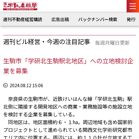
週刊不動産経営購読
広告出稿
バックナンバー検索
発行
週刊ビル経営・今週の注目記事
毎週月曜日更新
生駒市「学研北生駒駅北地区」への立地検討企
業を募集
2024.08.12 15:06
奈良県の生駒市が、近鉄けいはんな線「学研北生駒」駅
北側に隣接する開発地区への商業・業務施設等の施設立地
を検討する企業を募集している。
同地区は、地区面積約６・１ha。周辺地域も含め国家的
プロジェクトとして進められている関西文化学術研究都市
エリア内に位置する。周辺には、約１１０社が立地する工