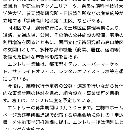
業団地「学研生駒テクノエリア」や、奈良先端科学技術大
学院大学、参天製薬研究所・日阪製作所などの産業施設が
立地する「学研高山地区第１工区」などがある。
同地区では、組合施行による土地区画整理事業により、
道路、交通広場、公園、その他の公共施設の整備、宅地の
利用増進を図るとともに、関西文化学術研究都市高山地区
の玄関口として、多様な都市機能（商業、居住、宿泊等）
を備えた良好な市街地形成を目指す。
エントリー業種は、都市型ホテル、スーパーマーケッ
ト、サテライトオフィス、レンタルオフィス・ラボ等を想
定している。
今後は、業務代行予定者の公募・選定を行いながら具体
的な事業計画の検討を進め、組合設立・事業認可を目指
す。着工は、２０２６年度を予定している。
エントリーの募集期間は９月３０日まで。生駒市ホーム
ページ及び学研推進課で配布する募集要項に添付の「申込
書」を生駒市学研推進課に提出。エントリー後は個別にヒ
アリングを実施する。