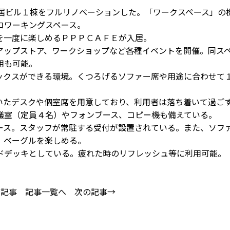
居ビル１棟をフルリノベーションした。「ワークスペース」の
コワーキングスペース。
一度に楽しめるＰＰＰＣＡＦＥが入居。
ップストア、ワークショップなど各種イベントを開催。同ス
用も可能。
クスができる環境。くつろげるソファー席や用途に合わせて
たデスクや個室席を用意しており、利用者は落ち着いて過ご
議室（定員４名）やフォンブース、コピー機も備えている。
ス。スタッフが常駐する受付が設置されている。また、ソフ
、ベーグルを楽しめる。
デッキとしている。疲れた時のリフレッシュ等に利用可能。
の記事
記事一覧へ
次の記事→