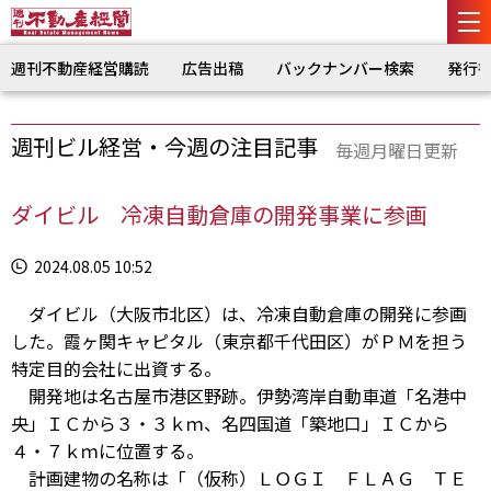
週刊不動産経営購読
広告出稿
バックナンバー検索
発行
週刊ビル経営・今週の注目記事
毎週月曜日更新
ダイビル 冷凍自動倉庫の開発事業に参画
2024.08.05 10:52
ダイビル（大阪市北区）は、冷凍自動倉庫の開発に参画
した。霞ヶ関キャピタル（東京都千代田区）がＰＭを担う
特定目的会社に出資する。
開発地は名古屋市港区野跡。伊勢湾岸自動車道「名港中
央」ＩＣから３・３ｋｍ、名四国道「築地口」ＩＣから
４・７ｋｍに位置する。
計画建物の名称は「（仮称）ＬＯＧＩ ＦＬＡＧ ＴＥ