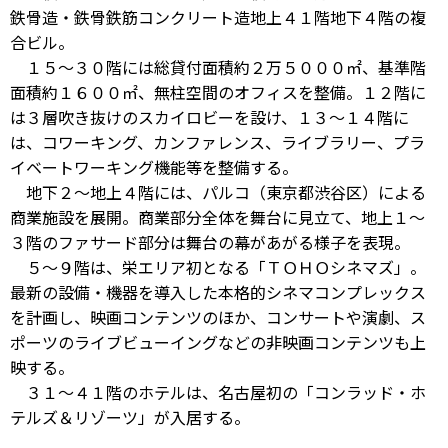
鉄骨造・鉄骨鉄筋コンクリート造地上４１階地下４階の複
合ビル。
１５～３０階には総貸付面積約２万５０００㎡、基準階
面積約１６００㎡、無柱空間のオフィスを整備。１２階に
は３層吹き抜けのスカイロビーを設け、１３～１４階に
は、コワーキング、カンファレンス、ライブラリー、プラ
イベートワーキング機能等を整備する。
地下２～地上４階には、パルコ（東京都渋谷区）による
商業施設を展開。商業部分全体を舞台に見立て、地上１～
３階のファサード部分は舞台の幕があがる様子を表現。
５～９階は、栄エリア初となる「ＴＯＨＯシネマズ」。
最新の設備・機器を導入した本格的シネマコンプレックス
を計画し、映画コンテンツのほか、コンサートや演劇、ス
ポーツのライブビューイングなどの非映画コンテンツも上
映する。
３１～４１階のホテルは、名古屋初の「コンラッド・ホ
テルズ＆リゾーツ」が入居する。