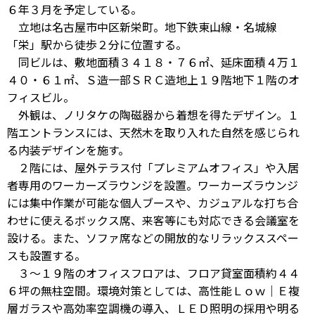
６年３月を予定している。
立地は名古屋市中区新栄町。地下鉄東山線・名城線
「栄」駅から徒歩２分に位置する。
同ビルは、敷地面積３４１８・７６㎡、延床面積４万１
４０・６１㎡、Ｓ造一部ＳＲＣ造地上１９階地下１階のオ
フィスビル。
外観は、ノリタケの陶磁器から着想を得たデザイン。１
階エントランスには、天然木を取り入れた自然を感じられ
る内装デザインを施す。
２階には、屋外テラス付「プレミアムオフィス」や入居
者専用のワーカーズラウンジを設置。ワーカーズラウンジ
には集中作業が可能な個人ブースや、カジュアルな打ち合
わせに使えるボックス席、来客等にも対応できる会議室を
設ける。また、ソファ席などの開放的なリラックススペー
スも設置する。
３～１９階のオフィスフロアは、フロア貸室面積約４４
６坪の無柱空間。環境対策としては、高性能Ｌｏｗ｜Ｅ複
層ガラスや高効率空調機の導入、ＬＥＤ照明の採用や明る