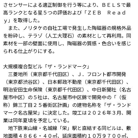
さセンサーによる適正制御を行う等により、ＢＥＬＳで最
高ランクとなる星５つの評価および「ＺＥＢ Ｒｅａｄ
ｙ」を取得した。
また、ノリタケの自社工場で発生した陶磁器の規格外品
を粉砕し、テラゾ（人工大理石）の素材として再利用。同
素材を一部の壁面に使用し、陶磁器の質感・色合いを感じ
られる仕上がりにする。
大規模複合型ビル「ザ・ランドマーク」
三菱地所（東京都千代田区）、Ｊ．フロント都市開発
（東京都渋谷区）、日本郵政不動産（東京都千代田区）、
明治安田生命保険（東京都千代田区）、中日新聞社（名古
屋市中区）の５社は、名古屋市中区錦で開発中の「（仮
称）錦三丁目２５番街区計画」の建物名称を「ザ・ランド
マーク名古屋栄」に決定した。竣工は２０２６年３月、開
業は同年夏頃を予定している。
地下鉄東山線・名城線「栄」駅と直結する同ビルは、敷
地面積４８６６・４０㎡、延床面積約１０万９７００㎡、