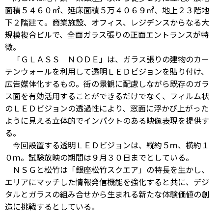
面積５４６０㎡、延床面積５万４０６９㎡、地上２３階地
下２階建て。商業施設、オフィス、レジデンスからなる大
規模複合ビルで、全面ガラス張りの正面エントランスが特
徴。
「ＧＬＡＳＳ ＮＯＤＥ」は、ガラス張りの建物のカー
テンウォールを利用して透明ＬＥＤビジョンを貼り付け、
広告媒体化するもの。街の景観に配慮しながら既存のガラ
ス面を有効活用することができるだけでなく、フィルム状
のＬＥＤビジョンの透過性により、窓面に浮かび上がった
ように見える立体的でインパクトのある映像表現を提供す
る。
今回設置する透明ＬＥＤビジョンは、縦約５ｍ、横約１
０ｍ。試験放映の期間は９月３０日までとしている。
ＮＳＧと松竹は「銀座松竹スクエア」の特長を生かし、
エリアにマッチした情報発信機能を強化すると共に、デジ
タルとガラスの組み合せから生まれる新たな体験価値の創
造に挑戦するとしている。