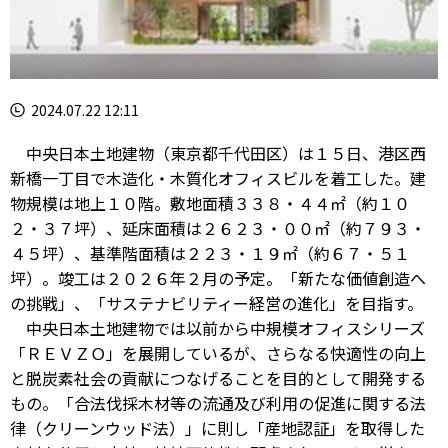
2024.07.22 12:11
中央日本土地建物（東京都千代田区）は１５日、港区西
新橋一丁目で木造化・木質化オフィスビルを着工した。建
物規模は地上１０階。敷地面積３３８・４４㎡（約１０
２・３７坪）、延床面積は２６２３・００㎡（約７９３・
４５坪）、基準階面積は２２３・１９㎡（約６７・５１
坪）。竣工は２０２６年２月の予定。「新たな価値創造へ
の挑戦」、「サステナビリティー経営の進化」を目指す。
中央日本土地建物では以前から中規模オフィスシリーズ
「ＲＥＶＺＯ」を展開しているが、さらなる快適性の向上
と脱炭素社会の貢献につなげることを目的として開発する
もの。「合法伐採木材等の流通及び利用の促進に関する法
律（クリーンウッド法）」に則し「産地認証」を取得した