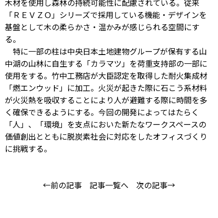
木材を使用し森林の持続可能性に配慮されている。従来
「ＲＥＶＺＯ」シリーズで採用している機能・デザインを
基盤として木の柔らかさ・温かみが感じられる空間にす
る。
特に一部の柱は中央日本土地建物グループが保有する山
中湖の山林に自生する「カラマツ」を荷重支持部の一部に
使用をする。竹中工務店が大臣認定を取得した耐火集成材
「燃エンウッド」に加工。火災が起きた際に石こう系材料
が火災熱を吸収することにより人が避難する際に時間を多
く確保できるようにする。今回の開発によってはたらく
「人」、「環境」を支点においた新たなワークスペースの
価値創出とともに脱炭素社会に対応をしたオフィスづくり
に挑戦する。
←前の記事
記事一覧へ
次の記事→