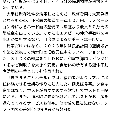
令和５年度からは３４軒、計４５軒の民泊物件が稼働を開
始している。
大半は既存物件を活用したものだ。改修費用は大家負担
となるものの、運営面の整備で一律１０万円、リノベーシ
ョン等によるハード面の整備で今年度より最大５０万円の
助成金を出している。ほかにもエアビーの仲介手数料を清
水町が負担するなど、自治体によるサポートは手厚い。
民家だけではなく、２０２３年には良品計画の空間設計
事業と連携して清水町の旧教員住宅をリノベーションし
た。３ＬＤＫの部屋を２ＬＤＫに、和室を洋風リビングと
するなど間取りを大きく変更。自治体の所有する遊休不動
産活用の一手としても注目された。
「まちまるごとホテル」では、宿泊者がよりリアルに移
住体験できる仕組み作りに注力した。例えば食事。夕食は
宿ではなく、ホストがおすすめする飲食店でホストと一緒
にとる。また、清水町に来た記念としてホストがお土産を
選んでくれるサービスも付帯。他地域の民泊にはない、ソ
フト面での差別化は宿泊者から好評だ。