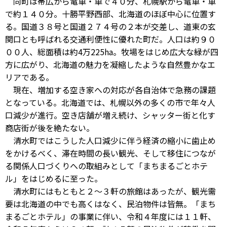
同町は帯広から電車・車で４０分、札幌駅から電車・車
で約１４０分。十勝平野西部、北海道のほぼ中心に位置す
る。国道３８号と国道２７４号の２本が交差し、道東の玄
関口とも呼ばれる交通利便性に優れた町だ。人口は約９０
００人、総面積は約4万225ha。牧場をはじめ広大な緑が四
方に広がり、北海道の魅力を凝縮したような自然豊かなエ
リアである。
現在、増加する空き家への対応が各自治体で急務の課題
となっている。北海道では、札幌以外の多くの市で年々人
口減少が進行。空き店舗が増え続け、シャッター街と化す
商店街が後を絶たない。
清水町ではこうした人口減少に伴う経済の縮小に歯止め
をかけるべく、滞在時間の長い観光、そして移住につなが
る関係人口づくりへの取組みとして「まちまるごとホテ
ル」をはじめるに至った。
清水町にはもともと２～３軒の旅館はあったが、観光需
要は北海道の中でも高くはなく、民泊物件は皆無。「まち
まるごとホテル」の事業に伴い、令和４年度には１１軒、