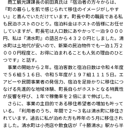
商工観光課課長の前田真氏は「宿泊者の方々からは、
『町の暮らしを肌で感じられて移住のイメージがしやす
い』と喜んでいただけています。町長や町の職員である私
も民泊ホストのひとり。宿泊料金はホストの皆様にお任せ
していますが、町長宅は人口数にあやかって一泊９０００
円、私は『清水町』の語呂から４３２０円としました。清
水町は土地代が安いので、新築の民泊物件でも一泊１万２
０００円程度と、お得に泊まれることも人気の理由のひと
つです」と話す。
事業の開始から２年。宿泊客数と宿泊日数は令和４年度
で５６組５１６日、令和５年度が１９７組１１１５日。エ
アビーや民間事業者の発信力、宿泊を足掛かりに移住につ
なげる先進的な地域体験、町長自らがホストとなる特異性
が反響を呼び、１年で稼働率を２倍にまで伸ばした。
さらに、事業の主目的である移住希望者の増加も叶って
いる。「利用者のうち、年間で２～３名は清水町に移住さ
れています。過去に私が泊めた方も昨年の５月に移住され
ました。清水町は小売店や飲食店が『十勝清水』駅から半