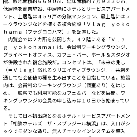
階、敷地面積約６６９０㎡、延床面積約７万９３３０㎡。
低層階を商業施設、中層階にホテルとサービスアパートメ
ント、上層階は４５９戸の分譲マンション、最上階にはワ
ークラウンジなどを擁する複合施設「Ｖｌａｇ ｙｏｋｏ
ｈａｍａ（フラグヨコハマ）」を配置した。
内覧会では２カ所を公開した。４２階にある「Ｖｌａ
ｇ ｙｏｋｏｈａｍａ」は、会員制ワーキングラウンジ、
プライベートオフィス、カフェ・バー、ホール＆スタジオ
が併設された複合施設だ。コンセプトは、「未来の兆し
（＝Ｖｌａｇ）溢れるクリエイティブラウンジ」。共創を
通して社会価値の種を生み出すことを目指している。施設
内は、会員制のワーキングラウンジ（個室あり）をはじ
め、一般客でも利用可能なカフェ＆バーなどを展開。ワー
キングラウンジの会員の申し込みは１０日から始まってい
る。
そして日本初出店となるホテル・サービスアパートメン
ト「相鉄ホテルズ ザ・スプラジール横浜」は、入口がシ
ックでモダンな造り。無人チェックインシステムを導入