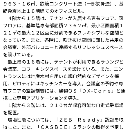
９６３・１６㎡、鉄筋コンクリート造（一部鉄骨造）、基
礎免震地上１６階建てのオフィスビル。
４階から１５階は、テナントが入居する専有フロア。同
フロアは、基準階専有部面積２３６２㎡、最小区画面積１
２１㎡の最大１２区画に分割できるフレキシブルな空間と
なっている。また、各階に、吹き抜け空間に面した共用の
会議室、外部バルコニーと連続するリフレッシュスペース
を設けている。
最上階の１６階には、テナントが利用できるラウンジと
会議室、コワーキングスペースを設けている。また、エン
トランスには地産木材を用いた親自然的なデザインを採
用、ピロティにはキッチンカーを導入。会議室の予約や専
有フロアの空調制御には、建物ＯＳ「ＤＸ-Ｃｏｒｅ」と連
携した専用アプリケーションを導入。
１階から３階には、２１０台が収容可能な自走式駐車場
を配置。
環境性能については、「ＺＥＢ Ｒｅａｄｙ」認証を取
得した。また、「ＣＡＳＢＥＥ」Ｓランクの取得を予定し