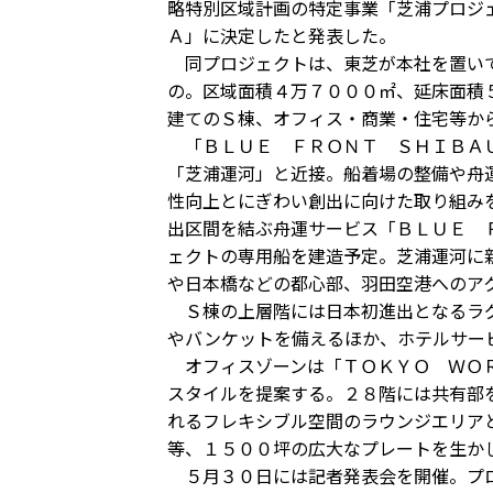
略特別区域計画の特定事業「芝浦プロジ
Ａ」に決定したと発表した。
同プロジェクトは、東芝が本社を置いて
の。区域面積４万７０００㎡、延床面積
建てのＳ棟、オフィス・商業・住宅等か
「ＢＬＵＥ ＦＲＯＮＴ ＳＨＩＢＡＵ
「芝浦運河」と近接。船着場の整備や舟
性向上とにぎわい創出に向けた取り組み
出区間を結ぶ舟運サービス「ＢＬＵＥ 
ェクトの専用船を建造予定。芝浦運河に
や日本橋などの都心部、羽田空港へのア
Ｓ棟の上層階には日本初進出となるラグ
やバンケットを備えるほか、ホテルサー
オフィスゾーンは「ＴＯＫＹＯ ＷＯＲ
スタイルを提案する。２８階には共有部
れるフレキシブル空間のラウンジエリア
等、１５００坪の広大なプレートを生か
５月３０日には記者発表会を開催。プロ