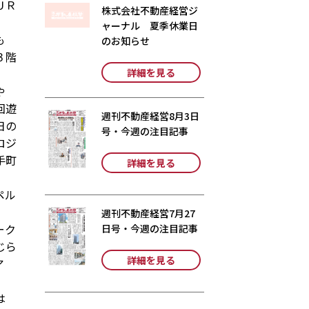
ＵＲ
株式会社不動産経営ジ
ャーナル 夏季休業日
も
のお知らせ
３階
詳細を見る
や
回遊
週刊不動産経営8月3日
日の
号・今週の注目記事
ロジ
手町
詳細を見る
ペル
週刊不動産経営7月27
ーク
日号・今週の注目記事
じら
詳細を見る
ア
は