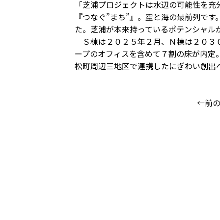
「芝浦プロジェクトは水辺の可能性を充
『つなぐ”まち”』。空と海の最前列で
た。芝浦が本来持っているポテンシャル
Ｓ棟は２０２５年２月、Ｎ棟は２０３０
ープのオフィスを含めて７割の床が内定
松町周辺三地区で連携したにぎわい創出
←前