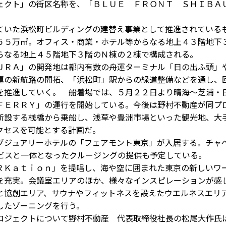
ェクト」の街区名称を、「ＢＬＵＥ ＦＲＯＮＴ ＳＨＩＢＡ
いた浜松町ビルディングの建替え事業として推進されている
５５万㎡。オフィス・商業・ホテル等からなる地上４３階地下
らなる地上４５階地下３階のＮ棟の２棟で構成される。
ＲＡ」の開発地は都内有数の舟運ターミナル「日の出ふ頭」
運の新航路の開拓、「浜松町」駅からの緑道整備などを通し、
を推進していく。 船着場では、５月２２日より晴海～芝浦・
ＦＥＲＲＹ」の運行を開始している。今後は野村不動産が同プ
新設する桟橋から乗船し、浅草や豊洲市場といった観光地、大
クセスを可能とする計画だ。
ジュアリーホテルの「フェアモント東京」が入居する。チャ
ビスと一体となったクルージングの提供も予定している。
Ｋａｔｉｏｎ」を提唱し、海や空に囲まれた東京の新しいワ
を充実。会議室エリアのほか、様々なインスピレーションが感
と協創エリア、サウナやフィットネスを設えたウエルネスエリ
したゾーニングを行う。
ジェクトについて野村不動産 代表取締役社長の松尾大作氏