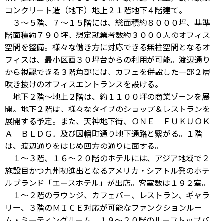
コンクリート造（地下）地上２１階地下４階建て。
３～５階、７～１５階には、総面積約８０００坪、基準
階面積約７９０坪、想定就業者数約３０００人のオフィス
空間を整備。様々な働き方に対応できる無柱空間となるオ
フィスは、最小区画３０坪台からの利用が可能。渡辺通り
から視認できる３階角部には、カフェを併設した一部２層
吹き抜けのオフィスエントランスを設ける。
地下２階～地上２階は、約１１００坪の商業ゾーンを展
開。地下２階は、様々なタイプのショップ＆レストランを
展開する予定。また、天神地下街、ＯＮＥ ＦＵＫＵＯＫ
Ａ ＢＬＤＧ．及び因幡町通り地下通路と繋がる。１階
は、渡辺通りをはじめ四方の通りに面する。
１～３階、１６～２０階のホテルには、アジア地域で２
施設目かつ九州初進出となるアメリカ・シアトル発のホテ
ルブランド「エースホテル」が出店。客室数は１９２室。
１～２階のラウンジ、カフェバー、レストラン、ギャラ
リー、３階のＭＩＣＥ対応が可能なファンクションルー
ム・ミーティングルーム、１９～２０階のルーフトップバ