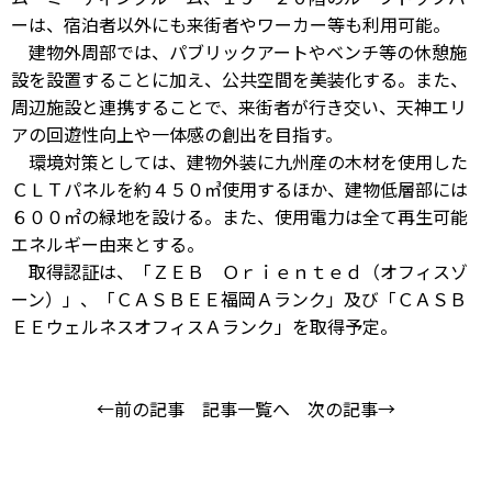
ーは、宿泊者以外にも来街者やワーカー等も利用可能。
建物外周部では、パブリックアートやベンチ等の休憩施
設を設置することに加え、公共空間を美装化する。また、
周辺施設と連携することで、来街者が行き交い、天神エリ
アの回遊性向上や一体感の創出を目指す。
環境対策としては、建物外装に九州産の木材を使用した
ＣＬＴパネルを約４５０㎥使用するほか、建物低層部には
６００㎡の緑地を設ける。また、使用電力は全て再生可能
エネルギー由来とする。
取得認証は、「ＺＥＢ Ｏｒｉｅｎｔｅｄ（オフィスゾ
ーン）」、「ＣＡＳＢＥＥ福岡Ａランク」及び「ＣＡＳＢ
ＥＥウェルネスオフィスＡランク」を取得予定。
←前の記事
記事一覧へ
次の記事→