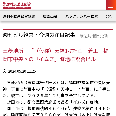
週刊不動産経営購読
広告出稿
バックナンバー検索
発行
週刊ビル経営・今週の注目記事
毎週月曜日更新
三菱地所 「（仮称）天神1-7計画」着工 福
岡市中央区の「イムズ」跡地に複合ビル
2024.05.20 11:25
三菱地所（東京都千代田区）は、福岡県福岡市中央区天
神一丁目で計画中の「（仮称）天神１｜７計画」に着手し
た。竣工は、２０２６年１２月末を予定している。
計画地は、都心型商業施設である「イムズ」跡地。
同ビルは、敷地面積約４６４０㎡、建築面積約３９６０
㎡、延床面積約７万３９６０㎡、鉄骨造（地上）鉄骨鉄筋