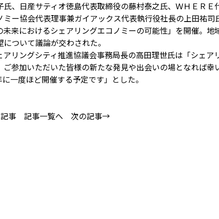
子氏、日産サティオ徳島代表取締役の藤村泰之氏、ＷＨＥＲＥ
ノミー協会代表理事兼ガイアックス代表執行役社長の上田祐司
の未来におけるシェアリングエコノミーの可能性」を開催。地
望について議論が交わされた。
アリングシティ推進協議会事務局長の高田理世氏は「シェア
、ご参加いただいた皆様の新たな発見や出会いの場となれば幸
年に一度ほど開催する予定です」とした。
の記事
記事一覧へ
次の記事→