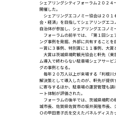
シェアリングシティフォーラム２０２４
開催した。
シェアリングエコノミー協会は２０１６
会・経済」を目指してシェアリングエコ
自治体が参加し、シェアリングエコノミ
フォーラムの前半では、「第１回シェア
ング事例を発掘、外部に共有することを
ー賞に３事例、特別賞に１１事例、大賞
大賞は茨城県境町観光協会と軒先（東京
ム導入で終わらない駐車場シェアサービ
グの事例となる。
毎年２０万人以上が来場する「利根川大
解決策として導入したのが、軒先が提供
に寄与するほか、駐車場の運営管理も請
ート体制が評価された。
フォーラムの後半では、茨城県境町の橋
城市長、佐賀県佐賀市の坂井英隆市長、
Ｏの甲田恵子氏を交えたパネルディスカ