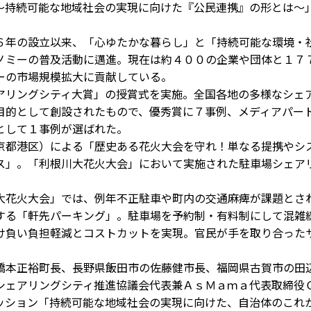
～持続可能な地域社会の実現に向けた『公民連携』の形とは～
年の設立以来、「心ゆたかな暮らし」と「持続可能な環境・
ノミーの普及活動に邁進。現在は約４００の企業や団体と１７
ーの市場規模拡大に貢献している。
リングシティ大賞」の授賞式を実施。全国各地の多様なシェ
目的として創設されたもので、優秀賞に７事例、メディアパー
として１事例が選ばれた。
都港区）による「歴史ある花火大会を守れ！単なる提携やシ
ス」。「利根川大花火大会」において実施された駐車場シェア
花火大会」では、例年不正駐車や町内の交通麻痺が課題とさ
する「軒先パーキング」。駐車場を予約制・有料制にして混雑
け負い負担軽減とコストカットを実現。官民が手を取り合った
本正裕町長、長野県飯田市の佐藤健市長、福岡県古賀市の田
シェアリングシティ推進協議会代表兼ＡｓＭａｍａ代表取締役
ッション「持続可能な地域社会の実現に向けた、自治体のこれ