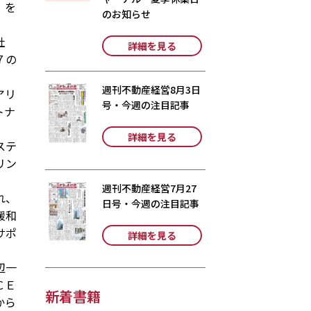
」を
のお知らせ
社
詳細を見る
７の
週刊不動産経営8月3日
アリ
号・今週の注目記事
トナ
詳細を見る
ステ
リン
週刊不動産経営7月27
れ、
日号・今週の注目記事
緩和
サポ
詳細を見る
辺一
ＣＥ
新着書籍
から