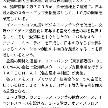
の愛知県勤労会館跡地。建物は敷地面積７３３２・１１
㎡、延床面積２万３０９８㎡、鉄骨造地上７階建て。日本
最大級のスタートアップ支援施設として、１０月の開業を
予定している。
イノベーション支援やビジネスマッチングを促進し、交
流やアイディア活性化に寄与する空間や機会の場を提供す
ること、そして愛知県を中心としたグローバルなスタート
アップ・コミュニティーを形成し、日本のみならず世界に
おけるイノベーション創出の中核的な拠点となることを目
指しているという。
施設の開発と運営は、ソフトバンク（東京都港区）の１
００％の小会社で愛知県スタートアップ支援事業を行うＳ
ＴＡＴＩＯＮ Ａｉ（名古屋市中村区）が実施。
各フロアをスロープでつなぎ、建物全体を一つの空間と
しているほか、ＩｏＴやＡＩ、ロボット等先端技術を備え
る施設となる。
１～３階は、カフェ・レストラン等の飲食スペース、イ
ベントスペースを設ける。３～６階は、オフィスフロア