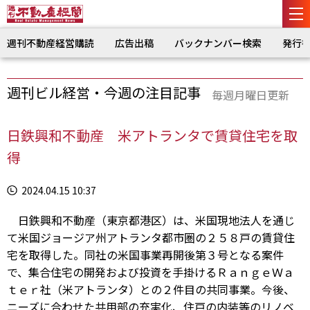
週刊不動産経営購読
広告出稿
バックナンバー検索
発行
週刊ビル経営・今週の注目記事
毎週月曜日更新
日鉄興和不動産 米アトランタで賃貸住宅を取
得
2024.04.15 10:37
日鉄興和不動産（東京都港区）は、米国現地法人を通じ
て米国ジョージア州アトランタ都市圏の２５８戸の賃貸住
宅を取得した。同社の米国事業再開後第３号となる案件
で、集合住宅の開発および投資を手掛けるＲａｎｇｅＷａ
ｔｅｒ社（米アトランタ）との２件目の共同事業。今後、
ニーズに合わせた共用部の充実化、住戸の内装等のリノベ