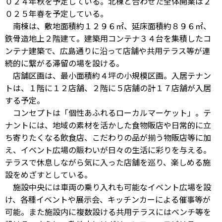
０２４年秋を予定している。北棟と合わせた全体開業は２
０２５年春を予定している。
南棟は、敷地面積約１２９６㎡、延床面積約８９６㎡、
鉄骨造地上２階建て。建築用コンテナ３４台を集積したコ
ンテナ建築で、広島通りに沿って店舗や共用テラス等が連
続的に繋がる滞留の場を設ける。
店舗区画は、最小面積約４坪の小規模区画。入居テナン
トは、１階に１２店舗、２階に５店舗の計１７店舗が入居
する予定。
コンセプトは「個性あふれるローカルマーケット」。テ
ナントには、地域の素材を活かした食物販店や日常的に立
ち寄りたくなる飲食店、こだわりの品が揃う物販店等に加
え、イベント広場の賑わいが日々の生活に彩りを与える。
テラスで休息しながら気に入った店舗を巡り、楽しめる施
設をめざすとしている。
施設中央には車両の乗り入れも可能なイベント広場を設
け、各種イベントや展示会、キッチンカーによる催事等が
可能。また施設内に複数設ける共用テラスにはベンチ等を