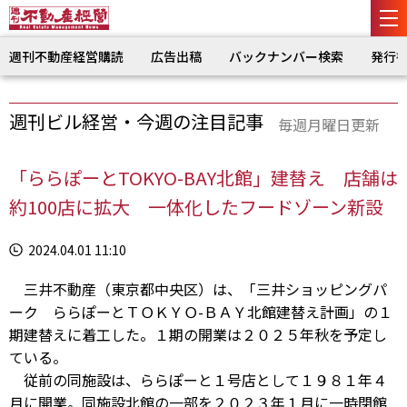
週刊不動産経営購読
広告出稿
バックナンバー検索
発行
週刊ビル経営・今週の注目記事
毎週月曜日更新
「ららぽーとTOKYO-BAY北館」建替え 店舗は
約100店に拡大 一体化したフードゾーン新設
2024.04.01 11:10
三井不動産（東京都中央区）は、「三井ショッピングパ
ーク ららぽーとＴＯＫＹＯ-ＢＡＹ北館建替え計画」の１
期建替えに着工した。１期の開業は２０２５年秋を予定し
ている。
従前の同施設は、ららぽーと１号店として１９８１年４
月に開業。同施設北館の一部を２０２３年１月に一時閉館