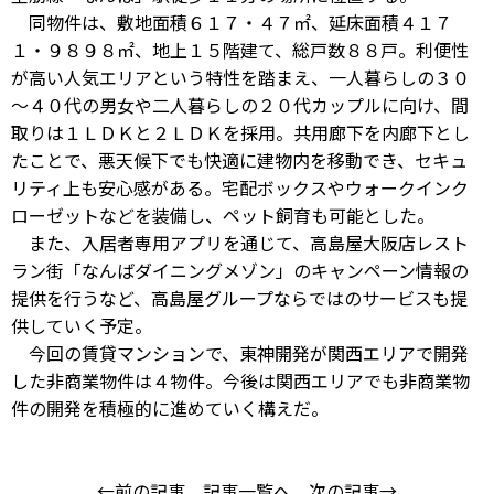
同物件は、敷地面積６１７・４７㎡、延床面積４１７
１・９８９８㎡、地上１５階建て、総戸数８８戸。利便性
が高い人気エリアという特性を踏まえ、一人暮らしの３０
～４０代の男女や二人暮らしの２０代カップルに向け、間
取りは１ＬＤＫと２ＬＤＫを採用。共用廊下を内廊下とし
たことで、悪天候下でも快適に建物内を移動でき、セキュ
リティ上も安心感がある。宅配ボックスやウォークインク
ローゼットなどを装備し、ペット飼育も可能とした。
また、入居者専用アプリを通じて、高島屋大阪店レスト
ラン街「なんばダイニングメゾン」のキャンペーン情報の
提供を行うなど、高島屋グループならではのサービスも提
供していく予定。
今回の賃貸マンションで、東神開発が関西エリアで開発
した非商業物件は４物件。今後は関西エリアでも非商業物
件の開発を積極的に進めていく構えだ。
←前の記事
記事一覧へ
次の記事→