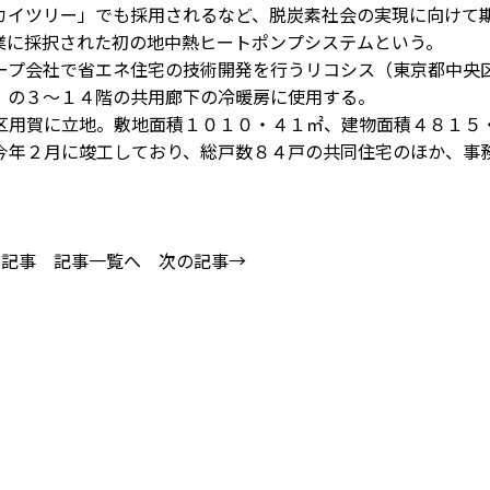
カイツリー」でも採用されるなど、脱炭素社会の実現に向けて
業に採択された初の地中熱ヒートポンプシステムという。
プ会社で省エネ住宅の技術開発を行うリコシス（東京都中央
」の３～１４階の共用廊下の冷暖房に使用する。
用賀に立地。敷地面積１０１０・４１㎡、建物面積４８１５
今年２月に竣工しており、総戸数８４戸の共同住宅のほか、事
の記事
記事一覧へ
次の記事→