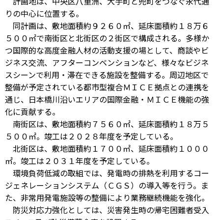
計画地は、中央区八重洲、大手町と兜町をつなぐ永代通
りの中心に位置する。
同計画は、敷地面積約９２６０㎡、延床面積約１８万６
５００㎡で南街区と北街区の２街区で構成される。多様か
つ国際的な高度金融人材の活動支援の場として、商談やビ
ジネス交流、アフターコンベンションなど、様々なビジネ
スシーンで利用・滞在できる施設を整備する。周辺地区で
整備が予定されている都市型複合ＭＩＣＥ拠点との連携を
通じ、日本橋川沿いエリアの国際金融・ＭＩＣＥ機能の強
化に貢献する。
南街区は、敷地面積約７５６０㎡、延床面積約１８万５
５００㎡。竣工は２０２８年度を予定している。
北街区は、敷地面積約１７００㎡、延床面積約１０００
㎡。竣工は２０３１年度を予定している。
環境負荷低減の取組では、発電時の排熱を利用するコー
ジェネレーションシステム（ＣＧＳ）の導入等を行う。ま
た、非常用発電施設等の整備により業務継続機能を強化。
防災対応力強化としては、災害発生時の帰宅困難者受入