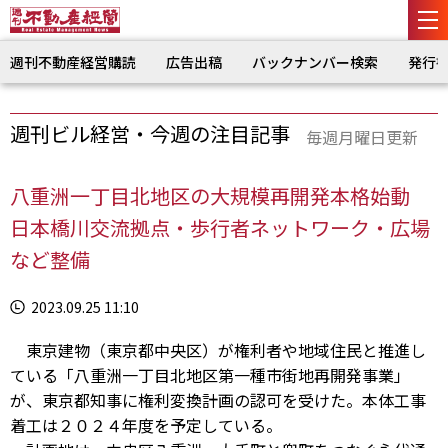
週刊不動産経営購読
広告出稿
バックナンバー検索
発行
週刊ビル経営・今週の注目記事
毎週月曜日更新
八重洲一丁目北地区の大規模再開発本格始動
日本橋川交流拠点・歩行者ネットワーク・広場
など整備
2023.09.25 11:10
東京建物（東京都中央区）が権利者や地域住民と推進し
ている「八重洲一丁目北地区第一種市街地再開発事業」
が、東京都知事に権利変換計画の認可を受けた。本体工事
着工は２０２４年度を予定している。