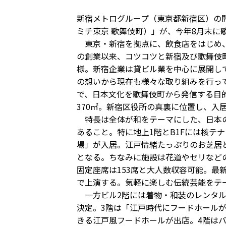
新宿メトログループ（東京都新宿区）の開発する
ミチ東京 歌舞伎町）」が、今年8月末に
東京・新宿を拠点に、飲食店をはじめ、
の創業以来、コツコツと新宿及び歌舞伎
様。新宿企業は貸ビル業を中心に展開し
の想いから現在も様々な取り組みを行っ
で、日本文化を歌舞伎町から発信する目的
370㎡。新宿区役所の真裏に位置し、入
特長は全体が和をテーマにした、日本の
あること。特に地上1階とB1Fには核テ
場」が入居。江戸情緒たっぷりのお芝居
となる。ちなみに施設は花道やセリなどの
固定座席は153席と大人数収容可能。最
で上演する。気軽に楽しむ伝統芸能をテ
一方ビル2階には着物・和装のレンタル
決定。3階は「江戸時代にフードホール
きる江戸風フードホールが出店。4階は