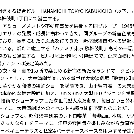
複合ビル「HANAMICHI TOKYO KABUKICHO（以下、
歌舞伎町1丁目にて誕生する。
アミューズメントや不動産事業を展開する同グループ。1945
町エリアの発展・成長に携わってきた。同グループの新宿企業
ており、長年にわたり恩恵を得てきた「新宿歌舞伎町への恩返
ている。新たに竣工する「ハナミチ東京 歌舞伎町」もその一環
のもと誕生する。ビルは地上4階地下1階建てで、延床面積は
居テナントは決定済みだ。
衣・食・劇を1カ所で楽しめる新宿の新たなランドマークビ
ナントとして、大衆演劇が楽しめる新世代大衆演劇場「歌舞伎町
と華やかな和装の舞踊ショーを堪能でき、山手線内唯一の大衆
本格的な舞台設備に加え、7m×3mの大型LEDビジョンを常
新技術でショーアップした次世代型大衆演劇を、毎日かつ日替
ーマに、大衆演劇以外のイベントも続々開催予定とのことだ。
ショップと、昭和39年創業のレトロ喫茶「珈琲西武 本店」が
があったなら」をテーマに、江戸の雰囲気を楽しみながら食事
バーベキューテラスと個室&パーティースペースを用意する予定