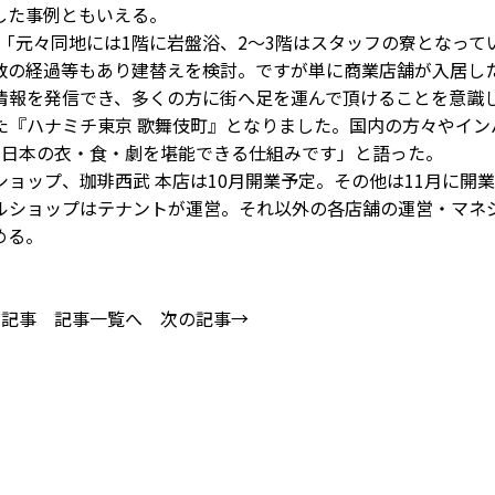
した事例ともいえる。
「元々同地には1階に岩盤浴、2～3階はスタッフの寮となって
数の経過等もあり建替えを検討。ですが単に商業店舗が入居し
情報を発信でき、多くの方に街へ足を運んで頂けることを意識
た『ハナミチ東京 歌舞伎町』となりました。国内の方々やイン
で日本の衣・食・劇を堪能できる仕組みです」と語った。
ップ、珈琲西武 本店は10月開業予定。その他は11月に開
ルショップはテナントが運営。それ以外の各店舗の運営・マネ
める。
の記事
記事一覧へ
次の記事→