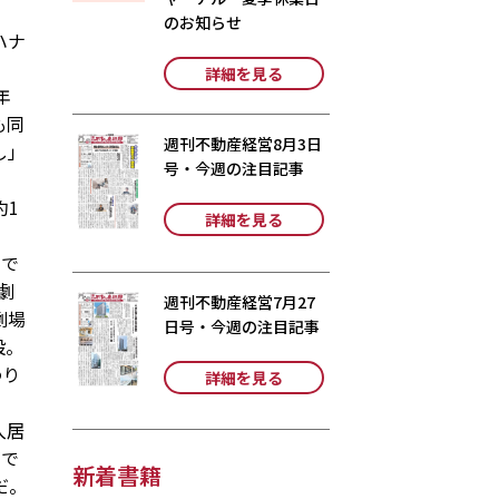
のお知らせ
ハナ
詳細を見る
年
も同
週刊不動産経営8月3日
し」
号・今週の注目記事
約1
詳細を見る
ルで
劇
週刊不動産経営7月27
劇場
日号・今週の注目記事
設。
わり
詳細を見る
入居
がで
新着書籍
だ。