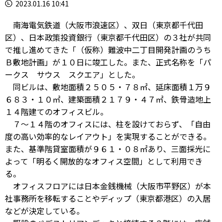
2023.01.16 10:41
南海電気鉄道（大阪市浪速区）、双日（東京都千代田
区）、日本政策投資銀行（東京都千代田区）の３社が共同
で推し進めてきた「（仮称）難波中二丁目開発計画のうち
Ｂ敷地計画」が１０日に竣工した。また、正式名称を「パ
ークス サウス スクエア」とした。
同ビルは、敷地面積２５０５・７８㎡、延床面積１万９
６８３・１０㎡、建築面積２１７９・４７㎡、鉄骨造地上
１４階建てのオフィスビル。
７～１４階のオフィスには、柱を設けておらず、「自由
度の高い効率的なレイアウト」を実現することができる。
また、基準階貸室面積が９６１・０８㎡あり、三面採光に
よって「明るく開放的なオフィス空間」として利用でき
る。
オフィスフロアには日本金銭機械（大阪市平野区）が本
社事務所を移転することやディップ（東京都港区）の入居
などが決定している。