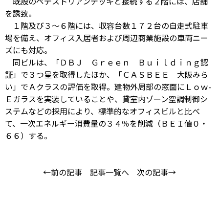
既設のペデストリアンデッキと接続する２階には、店舗
を誘致。
１階及び３～６階には、収容台数１７２台の自走式駐車
場を備え、オフィス入居者および周辺商業施設の車両ニー
ズにも対応。
同ビルは、「ＤＢＪ Ｇｒｅｅｎ Ｂｕｉｌｄｉｎｇ認
証」で３つ星を取得したほか、「ＣＡＳＢＥＥ 大阪みら
い」でＡクラスの評価を取得。建物外周部の窓面にＬｏｗ-
Ｅガラスを実装していることや、貸室内ゾーン空調制御シ
ステムなどの採用により、標準的なオフィスビルと比べ
て、一次エネルギー消費量の３４％を削減（ＢＥＩ値０・
６６）する。
←前の記事
記事一覧へ
次の記事→