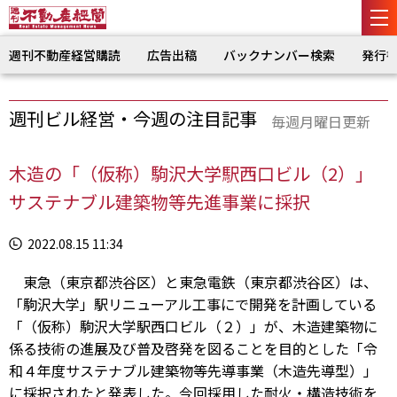
週刊不動産経営購読
広告出稿
バックナンバー検索
発行
週刊ビル経営・今週の注目記事
毎週月曜日更新
木造の「（仮称）駒沢大学駅西口ビル（2）」
サステナブル建築物等先進事業に採択
2022.08.15 11:34
東急（東京都渋谷区）と東急電鉄（東京都渋谷区）は、
「駒沢大学」駅リニューアル工事にで開発を計画している
「（仮称）駒沢大学駅西口ビル（２）」が、木造建築物に
係る技術の進展及び普及啓発を図ることを目的とした「令
和４年度サステナブル建築物等先導事業（木造先導型）」
に採択されたと発表した。今回採用した耐火・構造技術を