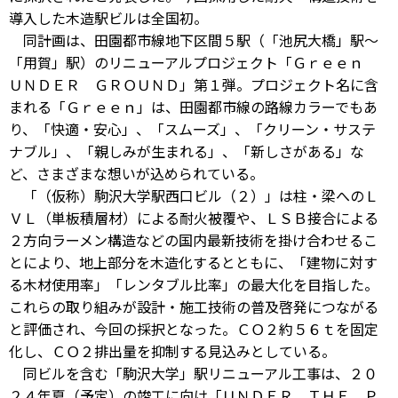
導入した木造駅ビルは全国初。
同計画は、田園都市線地下区間５駅（「池尻大橋」駅～
「用賀」駅）のリニューアルプロジェクト「Ｇｒｅｅｎ
ＵＮＤＥＲ ＧＲＯＵＮＤ」第１弾。プロジェクト名に含
まれる「Ｇｒｅｅｎ」は、田園都市線の路線カラーでもあ
り、「快適・安心」、「スムーズ」、「クリーン・サステ
ナブル」、「親しみが生まれる」、「新しさがある」な
ど、さまざまな想いが込められている。
「（仮称）駒沢大学駅西口ビル（２）」は柱・梁へのＬ
ＶＬ（単板積層材）による耐火被覆や、ＬＳＢ接合による
２方向ラーメン構造などの国内最新技術を掛け合わせるこ
とにより、地上部分を木造化するとともに、「建物に対す
る木材使用率」「レンタブル比率」の最大化を目指した。
これらの取り組みが設計・施工技術の普及啓発につながる
と評価され、今回の採択となった。ＣＯ２約５６ｔを固定
化し、ＣＯ２排出量を抑制する見込みとしている。
同ビルを含む「駒沢大学」駅リニューアル工事は、２０
２４年夏（予定）の竣工に向け「ＵＮＤＥＲ ＴＨＥ Ｐ