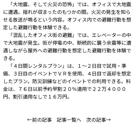
「大地震、そして火災の恐怖」では、オフィスで大地震
に遭遇。揺れが収まったのもつかの間。火災の発生を知ら
せる放送が鳴るという内容。オフィス内での避難行動を想
定した避難行動を体験できる。
「混乱したオフィス街の避難」では、エレベーターの中
で大地震が発生。街が停電の中、断続的に襲う余震等に遭
遇しながら屋外への避難行動を想定した避難行動を体験で
きる。
「４日間レンタルプラン」は、１～２日目で試用・準
備、３日目のイベントでＶＲを使用、４日目で返却を想定
したプラン。防災訓練などのイベントでの利用できる。料
金は、７６日以前予約早割２０％適用で２２万４０００
円、割引適用なしで１６万円。
←前の記事
記事一覧へ
次の記事→